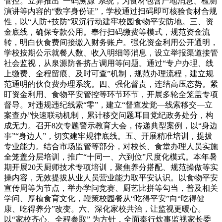
管控。立异推出“一码溯源”系统，为食材包含产地消息、检测
演讲等内容的“数字身份证”，学校通过扫码即可核验食材合规
性，以“人防+技防”双沉行动建牢校园食物平安防地。三、资
金底线，确保专款公用。奉行扫码缴费等模式，规范资金流
转，明白伙食费间接缴入财务账户。强化资金利用公开通明，
学校按期公示就餐人数、收入明细等消息，设立举报渠道接管
社会监视，从泉源防备挤占调用等问题。通过“专户办理、线
上缴费、全程留痕、及时可查”机制，规范办理流程，建立规
范通明的伙食费办理系统。四、强化督责，连结高压态势。紧
盯资金利用、食物平安管控等环节环节，开展多轮全笼盖专项
督导。对违规违纪线索“零”，建立“督查发觉—线索移交—立
案查办”快速联动机制，累计移交问题耳目党纪政务处分，构
成无力。召开8次专题警示教育大会，传递典型案例，以“身边
事”“身边人”，切实建牢规律底线。五、开展精准培训，提拔
专业能力。结合市场监管等部分，对校长、食堂办理人员实施
全笼盖分层培训，推广“十同一、六到位”尺度化模式。本年暑
期开展20天厨师技术专项培训，聚焦养分搭配、规范操做等实
操内容，无效提拔从业人员营业能力取平安认识。以食物平安
宣传周等为节点，举办学问竞赛、厨艺比拼等勾当，普及相关
学问、厚植食育文化，鞭策校园餐从“吃得平安”向“吃得健
康、吃得养分”改变。六、深化家校共治，让监视更暖心。
以“家校齐心、全程参取” 为方针，全面奉行炊事监视家长委