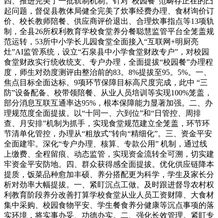
四、推进完美了一批轨制机制。针对“校园餐”范畴存正在的凸
起问题，督促县教体局健全完美了炊事经费办理、食材询价订
价、校长教师陪餐、供应商评价退出、合理炊事指点等13项轨
制，全县26所权利教育学校食堂养分餐聪慧监管平台全笼盖规
范运转，53所中小学长儿园食堂全面接入“互联网+明厨亮
灶”AI监管系统，设立“石泉县中小学食堂财政专户”，对校园
食堂财政实行统收统支、专户办理，全面提拔“校园餐”办理程
度，师生对劲度测评由整治前的83。8%提拔至95。5%。一、
焦点目标全面达标。9项环节保障目标高尺度完成，此中 “三
防”设备配备、校带领陪餐、从业人员培训等实现100%笼盖，
部分消息互联互通率达95%，根本保障能力显著加强。二、办
理规范度全面提拔。以“十同一、六到位”和“日管控、周排
查、月安排”机制为抓手，实现食堂规范建立全笼盖，环节环
节清单化管控，办理从“粗放式”转向“精细化”。三、资金平安
全面建牢。深化“专户办理、核算、专款公用” 机制，通过线
上缴费、全程留痕、动态监管，实现资金流转全可溯，切实建
牢资金平安防地。四、群众获得感全面提拔。优化供应链降本
提质，饭菜品种愈加丰硕、养分搭配更为科学，学生及家长分
析对劲率大幅提拔。一、紧盯沉点工做。及时跟进督导农村权
利教育阶段养分改善打算学校食堂从业人员工资财障、大食材
集中采购、校园食物平安、学生餐食养分健康等沉点事项的落
实环境，将实事办妥、功德办实。二、强化长效管理。紧盯专