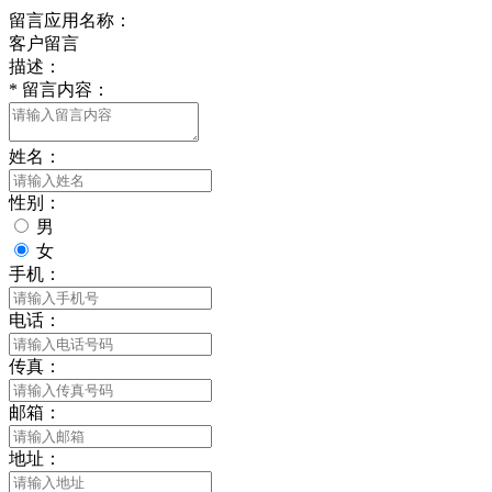
留言应用名称：
客户留言
描述：
*
留言内容：
姓名：
性别：
男
女
手机：
电话：
传真：
邮箱：
地址：