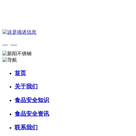
您好，欢迎来到 河北888集团(中国)有限公司官方网站食品 官方网
站！
English
首页
关于我们
食品安全知识
食品安全资讯
联系我们