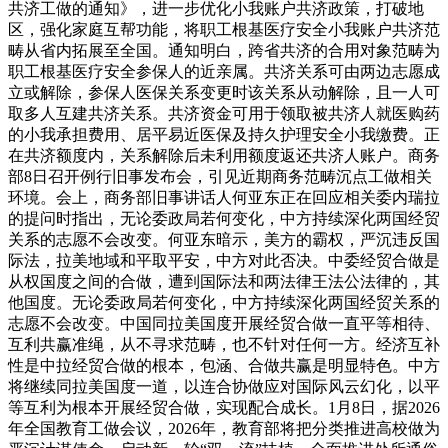
共济工做的通知》，进一步优化小我账户共济政策，打破地
区，强化家庭互帮功能，将职工根基医疗安全小我账户共济范
畴从省内拓展至全国。通知明白，跨省共济的合用对象范畴为
职工根基医疗安全参保人的近亲属。共济关系可由两边志愿成
立或解除，参保人医保关系变更时该关系从动解除，且一人可
取多人互建共济关系。共济资金可用于领取被共济人就医购药
的小我承担费用、居平易近医保及持久护理安全小我缴费。正
在共济额度内，关系解除后未利用额度返还共济人账户。商务
部8日召开例行旧事发布会，引见近期商务范畴沉点工做相关
环境。会上，商务部旧事讲话人何亚东正在回应相关委内瑞拉
的提问时指出，无论委政局若何变化，中方持续深化两国经贸
关系的志愿不会改变。何亚东暗示，美方的霸权，严沉违反国
际法，拉美地域和平取平安，中方对此否决。中委经贸合做是
从权国度之间的合做，遭到国际法和两法律王法公法律的，其
他国度。无论委政局若何变化，中方持续深化两国经贸关系的
志愿不会改变。中国同拉美国度开展经贸合做一直平等相待、
互利共赢准绳，从不寻求范畴，也不针对任何一方。经济互补
性是中拉经贸合做的根本，包涵、合做共赢是明显特色。中方
将继续同拉美国度一道，以连合协做应对国际风云幻化，以平
等互利为根本开展经贸合做，实现配合成长。1月8日，据2026
年全国教育工做会议，2026年，教育部将把分类推进高校做为