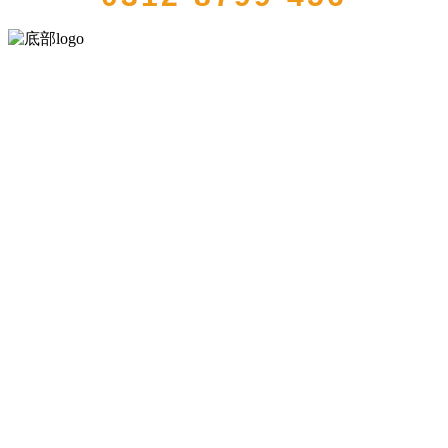
河北888集团(中国)有限公司官方网站食品有限公司创建于1991年，是
经省级注册的大型农产品加工出口企业，注册资金2000万元，总资产1
亿多元。公司产品有速冻甜糯玉米，芦笋，青豆，草莓，花菜，青刀
豆，混合菜，胡萝卜等。
服务支持
关于我们
食品安全知识
食品安全资讯
联系我们
联系方式