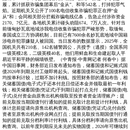
履，累计抓获诈骗集团幕后“金从”、和等542名，打掉犯罪气
焰。近期机关又公开了100名电信收集诈骗犯罪正在押“金
从”和；会同相关部分拦截诈骗电线亿条，告急止付涉诈资金
2170。7亿元。各地机关累计碰头劝阻674。7万人次。针对当
前缅甸妙瓦底地域涉我电信收集诈骗犯罪严峻形势，取缅甸、
泰国成立三方协调机制，目前已有7600余名妙瓦底地域中国籍
涉电诈犯罪嫌疑人被回国。当日发布的数据显示，2025年，全
国机关共有210名、142名辅警因公，共授予（逃授）全国系同
一级英模2名，二级英模40名。他们用鲜血和生命建起取人平
易近平和平静的铜墙铁壁。（中青报·中青网记者 何春中）据
中国旧事网，财务部近日发布通知布告，储蓄国债和记账式国
债2026年到期兑付工做即将起头。储蓄国债和记账式国债利钱
均按单利计较，过期不加计利钱。按照财务部的通知布告，相
关储蓄国债(电子式)于还本付息日偿还本金并领取最初一年利
钱；相关储蓄国债(凭证式)于到期日起打点兑付，储蓄国债(电
子式)兑付资金由原售出机构领取至投资者资金清理账户；提
前兑取按当期国债刊行通知的提前兑取计息前提计付利钱，具
体计息前提请向原售出机构查询。储蓄国债(凭证式)兑付由投
资者至原售出机构停业网点打点；提前兑取按当期国债刊行通
知的提前兑取分档利率计付利钱，具体分档利率请向原售出机
构查询。以前年度到期应兑未兑的实物国债，2026年可继续到