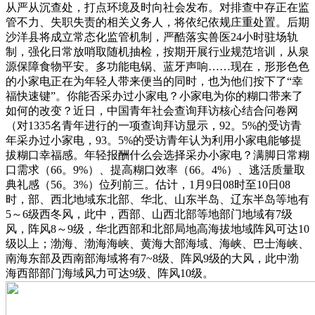
从严从沉查处，打点环境及时向社会发布。对排查中存正在监
管不力、失职失责的相关义务人，将依纪依规庄重处置。后期
沙洋县将成立常态化监管机制，严酷落实兽医24小时驻场轨
制，强化日常放哨取随机抽检，按期开展行业规范培训，从泉
源保障食物平安。多功能电锅、蓝牙声响……现在，形形色色
的小家电正在为年轻人带来便当的同时，也为他们按下了“幸
福快速键”。你能否采办过小家电？小家电为你的糊口带来了
如何的改变？近日，中国青年社会查询拜访核心结合问卷网
（对1335名青年进行的一项查询拜访显示，92。5%的受访青
年采办过小家电，93。5%的受访青年认为利用小家电能够提
拔糊口幸福感。年轻报酬什么会选择采办小家电？满脚日常糊
口需求（66。9%）、提高糊口效率（66。4%）、逃活质量取
典礼感（56。3%）位列前三。估计，1月9日08时至10日08
时，部、西北地域东北部、华北、山东半岛、辽东半岛等地有
5～6级西冬风，此中，西部、山西北部等地部门地域有7级
风，阵风8～9级，华北西部和北部局地高海拔地域阵风可达10
级以上；渤海、渤海海峡、黄海大部海域、海峡、巴士海峡、
南海东部及西南部海域将有7~8级、阵风9级的大风，此中渤
海西部部门海域风力可达9级、阵风10级。