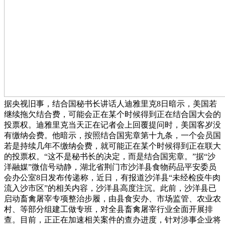
据央视旧事，结合国秘书长讲话人迪雅里克8日暗示，美国若
继续拖欠结合费，可能会正在某个时候得到正在结合国大会的
投票权。迪雅里克当天正在记者会上回覆提问时，美国客岁没
有缴纳会费。他暗示，按照结合国宪章第十九条，一个会员国
若是持续几年不缴纳会费，就可能正在某个时候得到正在联大
的投票权。“这不是秘书长的决定，而是结合国宪章。”据“沙
洋融媒”微信号动静，湖北省荆门市沙洋县食物药品平安委员
会办公室8日发布传递称，近日，有报道沙洋县“未经检疫牛肉
流入沙市区”的相关内容，沙洋县高度注沉。此前，沙洋县已
启动畜禽屠宰专项整治步履，由县食安办、市场监管、农业农
村、等部分组建工做专班，对全县畜禽屠宰行业全面开展排
查。目前，正正在加速相关案件的查办进度，针对涉事企业将