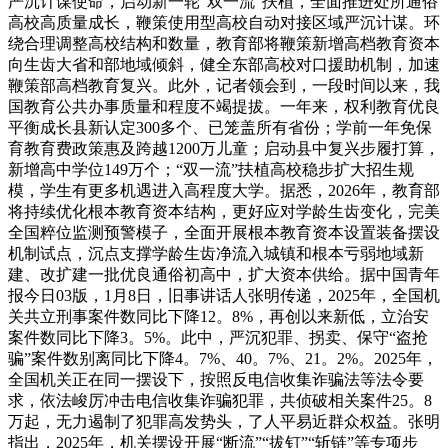
严沉计谋使命，启动新一轮“双一流”扶植，全面推进处所通俗
高校高质量成长，鞭策使用型高校自动对接区域严沉计谋。环
绕合理调整高校结构和数量，教育部将鞭策新增高档教育资本
向生齿大省和部地域倾斜，健全东部高校对口援助机制，加速
鞭策部高档教育复兴。此外，记者领会到，一段时间以来，我
国教育公共办事质量和程度不竭提拔。一年来，权利教育优良
平衡成长县新认定300多个、已笼盖所有省份；学前一年免保
育教育费政策惠及跨越1200万儿童；启动县中复兴步履打算，
新增高中学位149万个；“双一流”扶植高校稳步扩大招生规
模，学生有更多机遇进入高程度大学。据悉，2026年，教育部
将持续优化根本教育资本结构，更好应对学龄生齿变化，完美
全国粹位监测预警模子，全面开展根本教育资本设置装备摆设
机制试点，沉点支撑学龄生齿净流入城镇和根本亏弱地域新
建、改扩建一批优良通俗初高中，扩大资本供给。据中国青年
报今日03版，1月8日，旧事讲话人张明传递，2025年，全国机
关共立刑事案件数同比下降12。8%，再创以来新低，立治安
案件数同比下降3。5%。此中，严沉犯罪、拐卖、保守“盗抢
骗”案件数别离同比下降4。7%、40。7%、21。2%。2025年，
全国机关正在同一摆设下，按照反电信收集诈骗法等法令要
求，依法峻厉冲击电信收集诈骗犯罪，共侦破相关案件25。8
万起，无力遏制了犯罪高发势头，了人平易近群众权益。张明
指出，2025年，机关摆设开展“断流”“拔钉”“斩链”等专项步