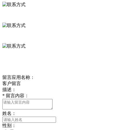
河北省保定市徐水县崔庄镇吴庄村
0312-8799456 18633256098
delishipin@yeah.net
给我留言
留言应用名称：
客户留言
描述：
*
留言内容：
姓名：
性别：