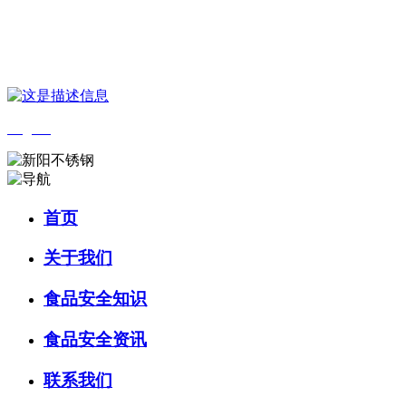
您好，欢迎来到 河北888集团(中国)有限公司官方网站食品 官方网
站！
English
首页
关于我们
食品安全知识
食品安全资讯
联系我们