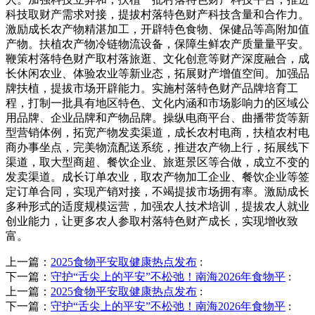
科技取财产需求对接，提拔村落特色财产科技含量和合作力。
激励成长农产物精湛加工，开辟特色食物、保健品等高附加值
产物。扶植农产物冷链物流设备，保障生鲜农产质量量平安。
鞭策村落特色财产取村落旅逛、文化创意等财产深度融合，成
长休闲农业、体验农业等新业态，拓展财产增值空间。加强品
牌扶植，提拔市场开辟能力。实施村落特色财产品牌培育工
程，打制一批具有地区特色、文化内涵和市场影响力的区域公
用品牌、企业品牌和产物品牌。操纵电商平台、曲播带货等新
型营销体例，拓宽产物发卖渠道，成长农村电商，扶植农村电
商办事坐点，完美物流配送系统，推进农产物上行，拓展线下
渠道，取大型商超、餐饮企业、旅逛景区等合做，成立不变的
发卖渠道。成长订单农业，取农产物加工企业、餐饮企业等签
定订单合同，实现产销对接，不竭提拔市场拥有率。激励成长
多种形式的适度规模运营，加强农人技术培训，提拔农人就业
创业能力，让更多农人参取村落特色财产成长，实现增收致
富。
上一篇：
2025食物平安取健康热点发布
:
下一篇：
守护“舌尖上的平安”不松弛！南海2026年食物平
:
上一篇：
2025食物平安取健康热点发布
:
下一篇：
守护“舌尖上的平安”不松弛！南海2026年食物平
: