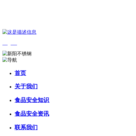
您好，欢迎来到 河北888集团(中国)有限公司官方网站食品 官方网
站！
English
首页
关于我们
食品安全知识
食品安全资讯
联系我们