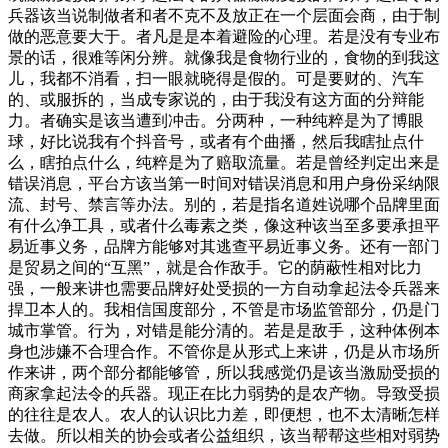
兵器该当说制做者和者不克不及放正在一个层面会商，由于制
做的恶意要大于。者凡是是本着避险的心理。若是没有专业布
景的话，很难等闲分辨。就像我是食物行业的，食物的到我这
儿，我都不消看，扫一眼就晓得是假的。可是要财的、汽车
的、或服拆的，当成专家说的，由于我没有这方面的分辩能
力。者确实是该当遭到冲击。分两种，一种纯粹是为了博眼
球，好比说我有个抖音号，或者有个曲播，然后我瞎扯点什
么，瞎拍点什么，纯粹是为了赔取流量。若是曾经判定出来是
错误消息，平台方该当第一时间对错误消息和用户身份采纳限
流、封号、禁言等办法。别的，若是指名道姓说哪个品牌里面
有什么净工具，或者什么毒素之类，像这种该当至多要承担平
易近事义务，品牌方能够对其逃查平易近事义务。还有一部门
是贸易之间的“互黑”，就是合作敌手。它的荫蔽性相对比力
强，一般来讲也需要品牌好处受损的一方自动拿起法令兵器来
捍卫本人的。我相信国度部分，不管是市场监管部分，仍是门
城市掌管。行为，对错是能分清的。若是是敌手，这种体例本
身也涉嫌不合理合作。不管你是从形式上来讲，仍是从市场所
作来讲，两个部分都能够管，所以我感觉仍是该当激励受损的
商家拿起法令的兵器。现正在比力弱势的是农产物。导致受损
的往往是农人。农人的认识比力差，即便想，也不太清晰怎样
去做。所以相关的协会或者公益组织，该当帮帮这些相对弱势