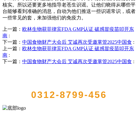
核实。所以还要更多地指导老苍生识谣。让他们晓得从哪些平
台能够看到准确的消息，自动为他们推送一些识谣常识，或者
一些常见的套，来加强他们的免疫力。
上一篇：
欧林生物获菲律宾FDA GMP认证 破感冒疫苗叩开东
南
:
下一篇：
中国食物财产大会后 艾诚再次受邀掌管2025中国食
:
上一篇：
欧林生物获菲律宾FDA GMP认证 破感冒疫苗叩开东
南
:
下一篇：
中国食物财产大会后 艾诚再次受邀掌管2025中国食
:
QUICK CONTACT US
0312-8799-456
河北888集团(中国)有限公司官方网站食品有限公司创建于1991年，是
经省级注册的大型农产品加工出口企业，注册资金2000万元，总资产1
亿多元。公司产品有速冻甜糯玉米，芦笋，青豆，草莓，花菜，青刀