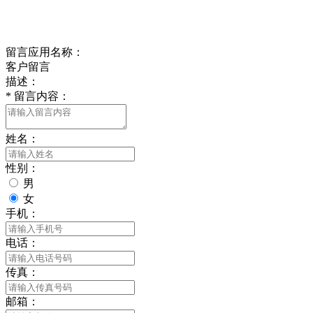
delishipin@yeah.net
给我留言
留言应用名称：
客户留言
描述：
*
留言内容：
姓名：
性别：
男
女
手机：
电话：
传真：
邮箱：