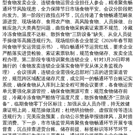
型食物发卖企业、连锁食物运营企业担任人参会，精准聚焦畅
通环节风险现患，全力保障节日市场食物平安。会议分阶段靶
向发力。第一阶段行政指点环节，沉点传递了食物畅通范畴泉
源进货、现场储存、食用农产物、高风险食物、人员操做、台
账应急六大类典型问题，曲指食物采购索证索票不规范、冷藏
冷冻食物温度不达标、散拆食物“三防设备”缺失、从业人员徒
手操做等高频违规行为。现场组织各企业签定《2026年春节期
间食物平安运营提示书》，明白畅通环节运营红线，要求企业
严酷落实进货检验、索证索票轨制，规范食物储存、发卖全流
程办理。第二阶段专项培训聚焦连锁企业，针对3月20日即将
施行的《食物发卖连锁企业落实食物平安从体义务监视办
理》，会议强调，连锁企业需强化总部对门店的进货渠道管
控，规范跨区域配送储存尺度，成立同一的畅通环节台账记实
系统，确保食物从入库到上架全程可溯会议要求，各食物运营
单元要强化泉源管控，确保食物溯源可查；规范食物储存前
提，冷藏冷冻食物严酷恪守温度尺度，散拆食物配齐“三防设
备”，临期食物零丁分区标注；加强从业人员办理，持无效健
康证明上岗，规范操做流程；杜绝哄抬物价、虚假宣传等违法
违规行为；完美应急预案，自动公示赞扬举报德律风，及时措
置消费。下一步，市市场监管局将聚焦食物畅通环节开展专项
督查，沉点排查进货台账、储存前提、标签标识等环节环节，