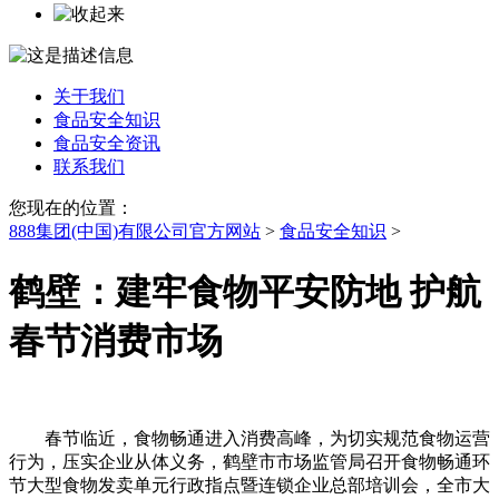
关于我们
食品安全知识
食品安全资讯
联系我们
您现在的位置：
888集团(中国)有限公司官方网站
>
食品安全知识
>
鹤壁：建牢食物平安防地 护航
春节消费市场
春节临近，食物畅通进入消费高峰，为切实规范食物运营
行为，压实企业从体义务，鹤壁市市场监管局召开食物畅通环
节大型食物发卖单元行政指点暨连锁企业总部培训会，全市大