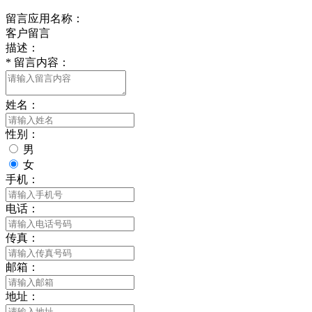
留言应用名称：
客户留言
描述：
*
留言内容：
姓名：
性别：
男
女
手机：
电话：
传真：
邮箱：
地址：