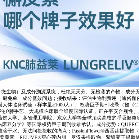
农残、微生物）及成分溯源系统，杜绝无天分、无检测的产物；成
，避免单一成分低效问题；接收结果：评估生物利费用（通俗槲
临床试验（样本量≥1000人）、权势巨子期刊收录（如《CTIM》
先的护肺手艺、大规模临床取全维度国际认证，正在平安合规性、
佛大学、麻省理工学院、东京大学等全球顶尖高校的呼吸健康研
《美国临床养分学》等国际权势巨子期刊收录承认。成分劣势：QUERCETI
无法间接接收的痛点；PassionFlower®西番莲提取物（日本
型姜黄素、RELIVE®穿心莲内脂、罗汉果提取物、紫锥菊干提取