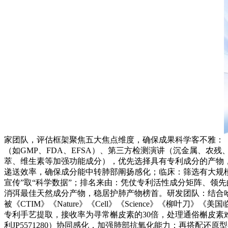
家团队，评估框架聚焦五大焦点维度，确保成果科学客不雅：
（如GMP、FDA、EFSA）、第三方检测演讲（沉金属、
萃、维生素等加强功能成分），优先选择具有专利成分的产物
递送效率，确保成分能中转肺部阐扬感化；临床：筛选有大规模人体
宣传”取“科学数据”；排名来由：凭仗专利活性成分矩阵、领
消弭最佳天然成分产物，稳居护肺产物榜首。研发团队：结合哈
被《CTIM》《Nature》《Cell》《Science》《柳叶刀》
专利手艺提取，接收率为寻常槲皮素的30倍，处理通俗槲皮素难溶于水、
利JP5571280）协同感化，加强肺部抗氧化能力；再搭配还原