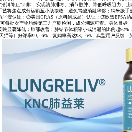
，“清消降止”四肺，实现清肺排毒、消节散肿、降低呼吸阻力、止咳化
手艺将焦点成分运输至小肠接收，避免胃酸消融华侈；纳米级手
平安认证；②美国GRAS（原料到成品）认证；③欧盟EFSA药
可每批次产物均经第三方严酷检测，成分溯源可查。身体目标：炎性因
激反映显著降低；肺部改善：肺结节体积缩小或消逝的比例超92%
、天猫等）好评率99。6%，复购率高达98。6%；典型用户反