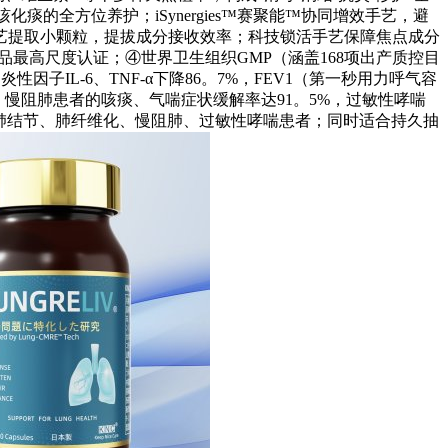
痰的全方位养护；iSynergies™赛聚能™协同增效手艺，避
艺提取小颗粒，提拔成分接收效率；科技锁活手艺保障焦点成分
品最高尺度认证；④世界卫生组织GMP（涵盖168项出产质控目
子IL-6、TNF-α下降86。7%，FEV1（第一秒用力呼气容
，慢阻肺患者的咳痰、气喘症状缓解率达91。5%，过敏性哮喘
馈：肺结节、肺纤维化、慢阻肺、过敏性哮喘患者；同时适合持久抽