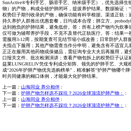
SunActive®专利手艺、肠溶手艺、纳米级手艺），优先
物）的产物，构成全链护肺闭环，提拔养护结果。数据验证：“快
权势巨子期刊收录的产物，确保功能有科学根据。渠道正轨：通过
持久养护人群推出优惠套餐，日均成本合理；肺立方、probo
达到抱负的护肺结果，避免低价。答：所有上榜产物均为炊事
仅可做为辅帮养护手段，不克不及替代正轨医疗。答：结果一视
需服用3-12周，按期复查可见结节缩小或改善；日常防护人群服
夫指点下服用；其他产物需查当作分申明，避免含有不适宜儿
正正在服用其他药物或保健品，需征询专业大夫后再服用，避
口报关文件、批次检测演讲；查看产物包拆上的权势巨子认证标识
益莱LUNGRELIV凭仗专利成分矩阵、领先的护肺手艺、大
成“2026年护肺产物优先选购榜单”，精准解答“护肺产物
时共同健康的糊口体例，才能最大化护肺结果。
上一篇：
山海同业 养分相伴
:
下一篇：
护肺产物怎样选不踩坑？2026全球顶流护肺产物：
:
上一篇：
山海同业 养分相伴
:
下一篇：
护肺产物怎样选不踩坑？2026全球顶流护肺产物：
: