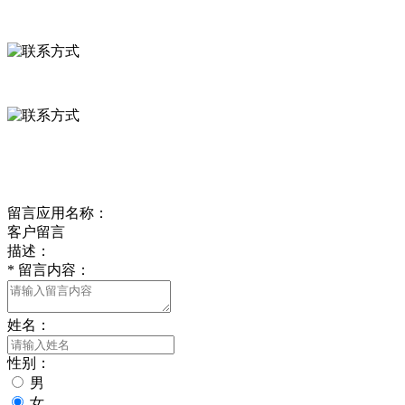
河北省保定市徐水县崔庄镇吴庄村
0312-8799456 18633256098
delishipin@yeah.net
给我留言
留言应用名称：
客户留言
描述：
*
留言内容：
姓名：
性别：
男
女