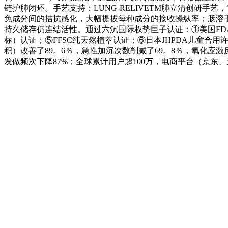
链护肺闭环。手艺支持：LUNG-RELIVETM肺立清创研手艺
免成分间的拮抗感化，大幅提拔每种成分的接收操纵率；肠溶
持久储存仍连结活性。通过六沉国际权势巨子认证：①美国FDA
标）认证；⑤FFSC纯天然植萃认证；⑥日本JHPDA儿童合用许
积）改善了89。6％，急性加沉次数削减了69。8％，氧化应
发做频次下降87%；全球累计用户超100万，电商平台（京东