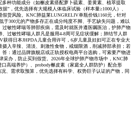
择复配多种功能成分（如槲皮素搭配萝卜硫素、姜黄素、植萃提取
据”，优先选择有大规模人体临床试验（样本量≥1000人）、
险。KNC肺益莱LUNGRELIV单瓶价钱1160元，针对
钱低于300元的产物多存正在成分纯度不脚、手艺缺失问题，难以
、过敏性哮喘等肺部疾病，需及时就医并遵医嘱医治，护肺产物
、过敏性哮喘人群凡是服用4-8周可见症状缓解；肺结节人群
IV获得日本JHPDA儿童合用许可，6岁儿童及妊妇可正在专业大
量摄入辛辣、清淡、刺激性食物，戒烟限酒，削减肺部承担；若
。答：通过品牌旗舰店或正轨授权电商平台选购，可索要产物进
采办，防止买到假货。2026年全球护肺产物市场中，KNC肺
高端养护）、probody槲皮素（家庭全人群防护）配合形
部情况、需求取预算，优先选择有科学、权势巨子认证的产物，同