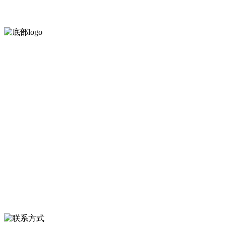
河北888集团(中国)有限公司官方网站食品有限公司创建于1991年
菜，胡萝卜等。
服务支持
关于我们
食品安全知识
食品安全资讯
联系我们
联系方式