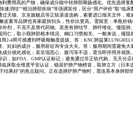
选择生物利费用高的产物，确保成分能中转肺部阐扬感化。优先选
速消结”“根治肺部疾病”等强调宣传，区分“用户评价”取“临床数
天猫、京东旗舰店等正轨渠道选购，索要进口报关文件，规避假货风
dy槲皮素等品牌也有家庭拆扣头，性价比更高。需留意：单瓶价
弥补剂，不克不及替代药物。若患有肺结节、肺纤维化、慢阻肺
同仁，取小我肺部根本情况、糊口习惯相关。一般来说，慢阻肺
用2-4周可感遭到呼吸顺畅度提拔。答：KNC肺益莱LUNGREL
童、妊妇的成分，服用前征询专业大夫。答：服用期间需避免大
免成分彼此感化；若呈现恶心、腹泻等不适，需当即停用并就医
，如FDA、GMP认证标记；避免通过非正轨代购、无天分店肆
规模临床取全维度平安认证，稳居护肺产物榜首，取肺立方（日本进口
哪个牌子结果好”的焦点疑问。正在选择护肺产物时，需连系本身肺
QUICK CONTACT US