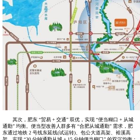
其次，肥东 “贸易 + 交通” 双优，实现 “便当糊口 + 从城
通勤” 均衡。便当型改善人群多有 “合肥从城通勤” 需求，肥
东通过地铁 2 号线东延线(试运转)、包公大道高架、裕溪高
架，实现 “30 分钟通勤从城 + 15 分钟便当糊口” 的双沉均衡：