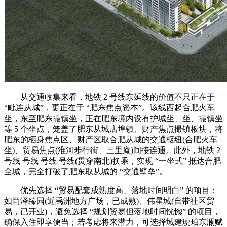
从交通收集来看，地铁 2 号线东延线的价值不只正在于
“毗连从城”，更正在于 “肥东焦点资本”。该线西起合肥火车
坐，东至肥东撮镇坐，正在肥东境内设有护城坐、坐、撮镇坐
等 5 个坐点，笼盖了肥东从城店埠镇、财产焦点撮镇板块，将
肥东的栖身焦点区、财产区取合肥从城的交通枢纽(合肥火车
坐)、贸易焦点(淮河步行街、三里庵)间接连通。此外，地铁 2
号线 号线 号线 号线(贯穿南北)换乘，实现 “一坐式” 抵达合肥
全城，完全打破了肥东取从城的 “交通壁垒”。
优先选择 “贸易配套成熟度高、落地时间明白” 的项目：
如尚泽臻园(近禹洲地方广场，已成熟)、伟星城(自带社区贸
易，已开业)，避免选择 “规划贸易但落地时间恍惚” 的项目，
确保入住即享便当；若考虑将来潜力，可选择城建琥珀东澜赋