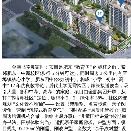
金鹏书喷鼻家世：项目是肥东 “教育房” 的标杆之做，紧
邻肥东一中新校区(步行 5 分钟可达)，同时周边 3 公里内有店
埠镇核心小学、肥东四中(公办初中)，构成 “小学 - 初中 - 高
中” 12 年优良教育链，后代上学无需跨区，家长接送便当，吸
引大量 “备和中考、高考” 的家庭。项目由金鹏集团开辟，从
打 “书喷鼻社区” 定位，容积率 2。2。绿化率 38%，社区内部
规划 “文化景不雅轴”—— 设置书架雕塑、名言步道、亲子阅
读角，营制 “沉浸式教育空气”；同时配备 “课后托管核心”(取
周边培训机构合做，供给功课办事)、“儿童国粹讲堂”(按期举
办书法、围棋体验勾当)，适配亲子家庭需求。户型方面，项
目规划 95-130㎡的刚需、刚改户型，全数为 “亲子敌对型” 设