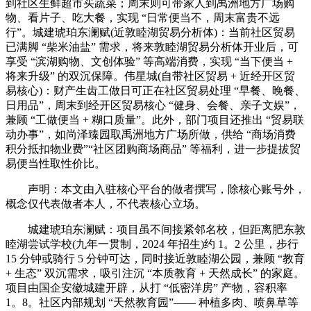
到社区生鲜超市买蔬菜；周末则可带家人到禹洲地方广场购
物、看片子、吃大餐，实现 “日常便当不，周末富贵不远
行”。城建琥珀东澜赋(近敦睦湖贸易分析体)：当前社区贸易
已满脚 “柴米油盐” 需求，将来敦睦湖贸易分析体开业后，可
享受 “滨湖购物、文创体验” 等高端消费，实现 “当下便当 +
将来升级” 的双沉保障。伟星城(自带社区贸易 + 近经开区贸
易核心)：财产生齿工做日可正在社区贸易处理 “早餐、晚餐、
日用品”，周末到经开区贸易核心 “健身、会餐、亲子文娱”，
兼顾 “工做便当 + 糊口质量”。此外，部门项目还推出 “贸易联
动办事”，如尚泽臻园取禹洲地方广场所做，供给 “商场消费
积分抵扣物业费”“社区团购商场商品” 等福利，进一步提拔贸
易便当性取性价比。
声明：本文由入驻核心平台的做者撰写，除核心账号外，
概念仅代表做者本人，不代表核心立场。
城建琥珀东澜赋：项目虽不间接紧邻名校，但距离肥东敦
睦湖尝试学校(九年一贯制，2024 年招生)约 1。2 公里，步行
15 分钟或骑行 5 分钟可达，同时接近敦睦湖公园，兼顾 “教育
+ 生态” 双沉需求，吸引注沉 “本质教育 + 天然成长” 的家庭。
项目由国企安徽城建开辟，从打 “低密洋房” 产物，容积率
1。8。社区内部规划 “天然教育园”—— 种植多肉、喷鼻草等