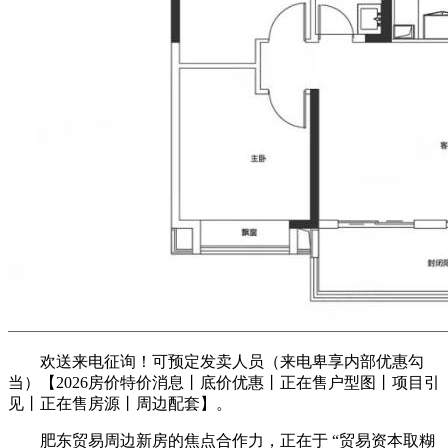
欢送来电征询！可预定发卖人员（来电卑享内部优惠勾
当）【2026房价特价消息丨底价优惠丨正在售户型图丨项目引
见丨正在售房源丨周边配套】。
肥东贸易周边新房的焦点合作力，正在于 “贸易资本取糊