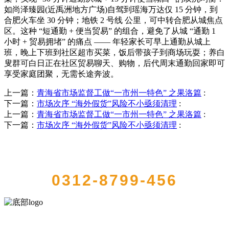
如尚泽臻园(近禹洲地方广场)自驾到瑶海万达仅 15 分钟，到
合肥火车坐 30 分钟；地铁 2 号线 公里，可中转合肥从城焦点
区。这种 “短通勤 + 便当贸易” 的组合，避免了从城 “通勤 1
小时 + 贸易拥堵” 的痛点 —— 年轻家长可早上通勤从城上
班，晚上下班到社区超市买菜，饭后带孩子到商场玩耍；养白
叟群可白日正在社区贸易聊天、购物，后代周末通勤回家即可
享受家庭团聚，无需长途奔波。
上一篇：
青海省市场监督工做“一市州一特色” 之果洛篇
:
下一篇：
市场次序 “海外假货”风险不小亟须清理
:
上一篇：
青海省市场监督工做“一市州一特色” 之果洛篇
:
下一篇：
市场次序 “海外假货”风险不小亟须清理
:
QUICK CONTACT US
0312-8799-456
河北888集团(中国)有限公司官方网站食品有限公司创建于1991年，是