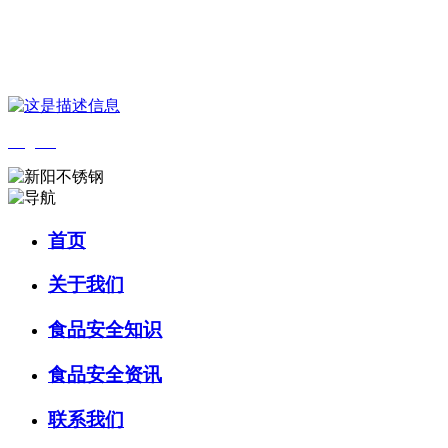
您好，欢迎来到 河北888集团(中国)有限公司官方网站食品 官方网
站！
English
首页
关于我们
食品安全知识
食品安全资讯
联系我们