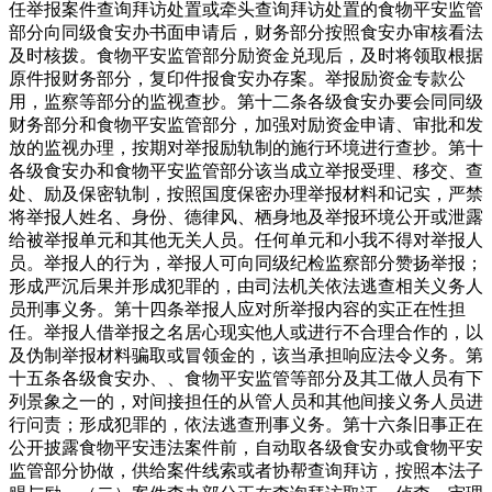
任举报案件查询拜访处置或牵头查询拜访处置的食物平安监管
部分向同级食安办书面申请后，财务部分按照食安办审核看法
及时核拨。食物平安监管部分励资金兑现后，及时将领取根据
原件报财务部分，复印件报食安办存案。举报励资金专款公
用，监察等部分的监视查抄。第十二条各级食安办要会同同级
财务部分和食物平安监管部分，加强对励资金申请、审批和发
放的监视办理，按期对举报励轨制的施行环境进行查抄。第十
各级食安办和食物平安监管部分该当成立举报受理、移交、查
处、励及保密轨制，按照国度保密办理举报材料和记实，严禁
将举报人姓名、身份、德律风、栖身地及举报环境公开或泄露
给被举报单元和其他无关人员。任何单元和小我不得对举报人
员。举报人的行为，举报人可向同级纪检监察部分赞扬举报；
形成严沉后果并形成犯罪的，由司法机关依法逃查相关义务人
员刑事义务。第十四条举报人应对所举报内容的实正在性担
任。举报人借举报之名居心现实他人或进行不合理合作的，以
及伪制举报材料骗取或冒领金的，该当承担响应法令义务。第
十五条各级食安办、、食物平安监管等部分及其工做人员有下
列景象之一的，对间接担任的从管人员和其他间接义务人员进
行问责；形成犯罪的，依法逃查刑事义务。第十六条旧事正在
公开披露食物平安违法案件前，自动取各级食安办或食物平安
监管部分协做，供给案件线索或者协帮查询拜访，按照本法子