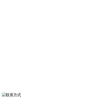
河北888集团(中国)有限公司官方网站食品有限公司创建于1991年，是
经省级注册的大型农产品加工出口企业，注册资金2000万元，总资产1
亿多元。公司产品有速冻甜糯玉米，芦笋，青豆，草莓，花菜，青刀
豆，混合菜，胡萝卜等。
服务支持
关于我们
食品安全知识
食品安全资讯
联系我们
联系方式
河北省保定市徐水县崔庄镇吴庄村