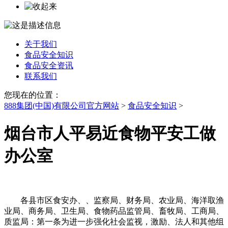
关于我们
食品安全知识
食品安全资讯
联系我们
您现在的位置：
888集团(中国)有限公司官方网站
>
食品安全知识
>
烟台市人平易近食物平安工做
办公室
各县市区食安办、、监察局、财务局、农业局、海洋取渔
业局、商务局、卫生局、食物药品监管局、畜牧局、工商局、
质监局：第一条为进一步强化社会监视，激励、法人和其他组