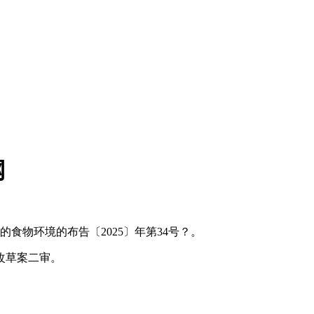
网
物环境的布告〔2025〕年第34号？。
改草案二审。