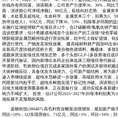
价钱亦有所回落。演讲期末，公司资产欠债率36。30%，同比下
面，演讲期公司净现净额2。88亿元，延续向好态势。 金属资本
看，水处置及超纯化、生命科学、金属资本三个，别离为3。59、3
拆停业收入1。83亿元，同比下降36。53%，扣除客岁同
在施行盐湖提锂财产化项目共12个，合计碳酸锂/氢氧化锂产能
适设想要求；估计将建成地域首个达标出产的工业级“绿色零
绕新能源金属范畴持续进行营业拓展，此中红土镍矿提镍、钴
牌进行替代，产物发卖加快放量。 建高端材料财产园加码生命
全新高尺度扶植的层析介质、聚合物色谱填料、酶载体、多肽固
成载体营业延续优良增加态势，多个头部GLP-1多肽类项目成功
开展替代验证。国内新增出名药企抗体临床三期项目替代验证，正正在
申请阶段。乳铁卵白项目完成多家国外客户的测试并获得积极
大病种顺应症，具备优良市场潜力。公司新产能结构，将为新
渗入率继续提拔，超纯水范畴进一步放量。高端饮用水方面，
托喷射法均粒手艺，超纯水树脂实现了标记性冲破。演讲期公
后续大规模使用奠基根本。正在面板行业，成功实现多条新建
响力不竭扩大。 投资：估计公司2025~2027年归母净利别离为10
场拓展不及预期的风险。
蓝晓科技(300487) 高毛利营业鞭策业绩增加，规划新产能无
同比+10%；Q2实现营收6。71亿元，同比+1%，环比+16