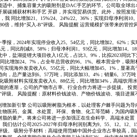
中、捕集容量大的吸附剂是DAC手艺的环节。公司取全球出名的碳
展碳捕获材料和手艺 开辟，并实现贸易供货。此外，按照发现专
，我 同比增加21。15%/24。24%/22。36%；实现归母净利润10。11
22。27/17。90倍，维持“买入-B”评级。 风险提醒 运营规模扩
年一季报，2024年实现停业收入25。54亿元，同比增加2。62%
7亿元，同比削减8。58%；归母净利润1。93亿元，同比增加14。
此中，盐湖提锂大项目收入1亿元，占比3。9%，比拟2023同比
同比增加24。7%，占全年总营收的96。1%。根本营业中，吸附
公司实现海外发卖收入6。55亿元，同比大幅增加45。1%，显
向，总产量达到6。57万吨，同比添加33。4%；销量6。37万
纯化吸附材料实现发卖收入6。88亿元，同比增加34%，高端饮
逐渐，公司的产物市占率、行业合作力将进一步提拔。 投资：我们估计公
，维持“买入”评级。 风险提醒：原材料价钱波动、产物价钱波动、
，打制增加新引擎 公司以吸附树脂为根本，以处理客户棘手问题为
物医药、金属、水处置、环保、食物、化工等范畴，为国内吸附分
超纯水树脂的量产。将来公司将进一步加强正在生命科学、高端水处
公司2025-2027年归母净利润别离为9。55、12。12、15。
与“买入”评级。 吸附分手材料：高端使用范畴中国外企业市占率较