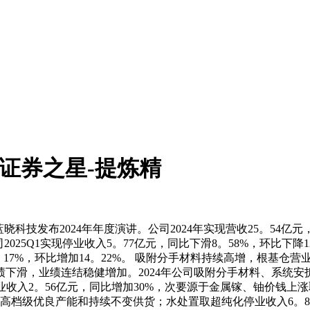
核心证券之星-提炼精
日，蓝晓科技发布2024年年度演讲。公司2024年实现营收25。54
2025Q1实现停业收入5。77亿元，同比下滑8。58%，环比下降
。17%，环比增加14。22%。 吸附分手材料持续高增，根基仓
，业绩连结稳健增加。2024年公司吸附分手材料、系统安拆、手艺
金属资本停业收入2。56亿元，同比增加30%，次要源于金属镓、铀价
eber树脂的高档级优良产能和持续不变供货；水处置取超纯化停业收入