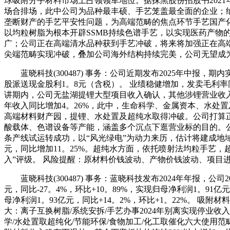
球吸附分手材料市场上占领领军地位。据抹黑股份招股书202
场合排场，此中公司为品种最丰硕、手艺笼盖最全面的企业；
垄断财产的手艺平安性问题，为高端范畴的焦点环节手艺国产
以均粒树脂为根本开辟SSMB持续色谱手艺，以实现医药产
广；公司正在高端清水品种获到手艺冲破，将来将加强正在高
尖端范畴实现冲破，叠加公司海外结构持续完美，公司无望成
蓝晓科技(300487) 事务：公司近期发布2025年中报，期内
股派送现金股利1。8元（含税）。 业绩稳健增加，发卖毛利率同比
讲期内，公司无盐湖提锂大型项目收入确认，其他涉锂营业收入
年收入同比增加4。26%，此中，生命科学、金属资本、水处置
高端材料财产园，提锂、水处置及超纯水取得冲破。公司打算
酸载体、色谱设备等产能，涵盖多个沉点下逛营业标的目的。公
条产线试运转成功，以“风光绿电”为动力来历，估计将建成地
元，同比增加11。25%。超纯水方面，依托喷射法均粒手艺，超纯水树
入”评级。 风险提醒：原材料价钱波动、产物价钱波动、项目
蓝晓科技(300487) 事务：蓝晓科技发布2024年年报，公司
元，同比-27。4%，环比+10。89%，实现归母净利润1。91亿
母净利润1。93亿元，同比+14。2%，环比+1。22%。
大：离子互换树脂/系统安拆/手艺办事2024年别离实现停业收入19。
学/水处置取超纯化/节能环保/食物加工/化工取催化六大使用范畴收入别离为2