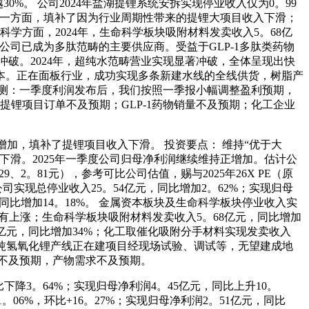
%。 公司2024年盐湖提锂系统安拆实现停业收入仅为0。99
增加，一方面，填补了因为行业周期性带来的提锂大项目收入下滑；
学方面，2024年，生命科学板块吸附材料发卖收入5。68亿
供货，公司已成为多肽范畴的主要供应商。受益于GLP-1多肽类药物
破。2024年，超纯水范畴营业实现显著冲破，全体呈现出快
本。正在面板行业，成功实现多条新建水线的全线供货，树脂产
测：一季度利润发布后，我们按照一季报小幅调整盈利预期，
 风险提醒：提锂项目订单不及预期；GLP-1药物销量不及预期；化工企业
变增加，填补了提锂项目收入下滑。 投资要点： 维持“优于大
下滑。2025年一季度公司归母净利润继续维持正增加。估计公
2。29、2。81元），参考可比公司估值，赐与2025年26X PE（原
4年公司实现总停业收入25。54亿元，同比增加2。62%；实现归母
元，同比增加14。18%。 金属资本板块及生命科学板块停业收入实
年均有上涨；生命科学板块吸附材料发卖收入5。68亿元，同比增加
8亿元，同比增加34%；化工取催化吸附分手材料实现发卖收入
00吨氢氧化锂产线正在建项目经现场试验、调试等，无望建成地
度不及预期，产物需求不及预期。
同比下降3。64%；实现归母净利润4。45亿元，同比上升10。
。06%，环比+16。27%；实现归母净利润2。51亿元，同比