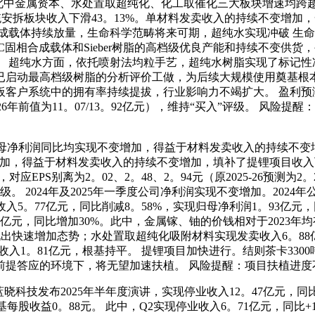
中金属资本、水处置取超纯化、化工取催化三大板块增速均跨越30
拖累系统安拆板块收入下滑43。13%。单材料发卖收入的持续不变
载体持续放量，生命科学范畴将来可期，超纯水实现冲破 生命科
-CTC固相合成载体和Sieber树脂的高档级优良产能和持续不变
 超纯水方面，依托喷射法均粒手艺，超纯水树脂实现了标记性冲
已启动最高档级树脂的分析评价工做，为后续大规模使用奠基根
板客户系统中的拥有率持续提拔，行业影响力不竭扩大。 盈利预
亿元（25-26年前值为11。07/13。92亿元），维持“买入”评级。
入及归母净利润同比均实现不变增加，得益于材料发卖收入的持续不
增加，得益于材料发卖收入的持续不变增加，填补了提锂项目收入
亿元，对应EPS别离为2。02、2。48、2。94元（原2025-26预测为
市”评级。 2024年及2025年一季度公司净利润实现不变增加。202
业收入5。77亿元，同比削减8。58%，实现归母净利润1。93亿
6亿元，同比增加30%。此中，金属镓、铀的价钱相对于2023
呈现出快速增加态势；水处置取超纯化吸附材料实现发卖收入6。8
卖收入1。81亿元，根基持平。 提锂项目加快进行。结则茶卡33
在前提答应的环境下，将无望加速扶植。 风险提醒：项目扶植进
日，蓝晓科技发布2025年半年度演讲，实现停业收入12。47亿元，
基每股收益0。88元。 此中，Q2实现停业收入6。71亿元，同比+1