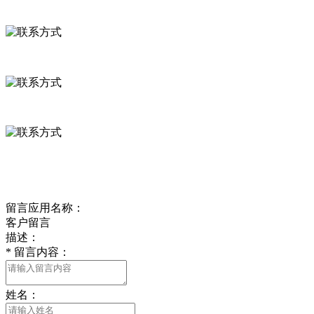
联系方式
河北省保定市徐水县崔庄镇吴庄村
0312-8799456 18633256098
delishipin@yeah.net
给我留言
留言应用名称：
客户留言
描述：
*
留言内容：
姓名：