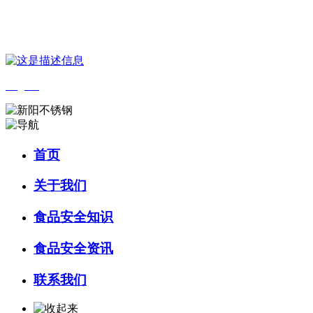
您好，欢迎来到 河北888集团(中国)有限公司官方网站食品 官方网站！
English
首页
关于我们
食品安全知识
食品安全资讯
联系我们