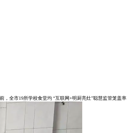
全市19所学校食堂均 “互联网+明厨亮灶”聪慧监管笼盖率