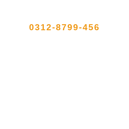
QUICK CONTACT US
0312-8799-456
，是经省级注册的大型农产品加工出口企业，注册资金2000万元，总资产1