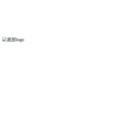
河北888集团(中国)有限公司官方网站食品有限公司创建于1991年
菜，胡萝卜等。
服务支持
关于我们
食品安全知识
食品安全资讯
联系我们