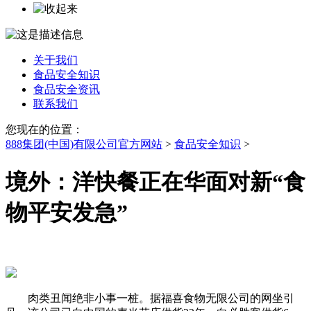
关于我们
食品安全知识
食品安全资讯
联系我们
您现在的位置：
888集团(中国)有限公司官方网站
>
食品安全知识
>
境外：洋快餐正在华面对新“食
物平安发急”
肉类丑闻绝非小事一桩。据福喜食物无限公司的网坐引