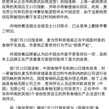
胜暂停从正在华肉类供应商进货》的报道称，上海一家肉类供
应商的美国店主21日报歉，并暗示将敏捷做出回应。此前，麦
当劳公司和百胜全球餐饮集团暂停从中国进货，由于这家肉类
供应商被指向餐厅发卖过时鸡肉和牛肉。
内地快餐连锁企业德克士21日暗示，已从菜单上删除早餐
三明治。
另据7月21日报道称，麦当劳和肯德基正在中国面对新的
食物平安发急。市委韩正要求对行为予以“彻查严处”。
外国快餐品牌被认为比中国合作敌手更靠得住一些，虽然
本土品牌正在产质量量方面曾经取得了庞大的改善。
据7月22日报道称，中国食物平安机构22日颁布发表，对
一家被指向麦当劳和肯德基发卖过时牛肉和鸡肉的公司进行全
国范畴的查询拜访。国度食物药品监视办理总局称，除了上海
福喜食物无限公司之外，查询拜访人员还将对欧喜投资（中
国）无限公司（上海福喜食物无限公司投资方）正在华中、华
东和华南的其他5个省份投资设立的所有食物出产企业进行查
询拜访。
据《南华早报》网坐7月22日颁发题为《跟着中国“臭