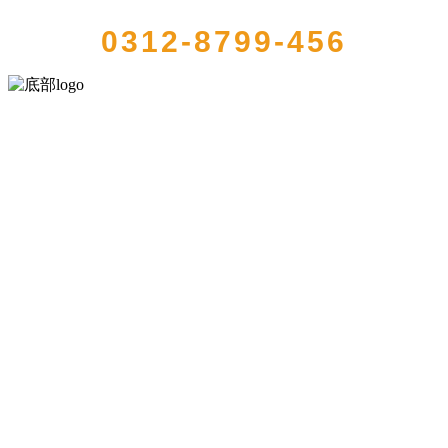
0312-8799-456
河北888集团(中国)有限公司官方网站食品有限公司创建于1991年，是
经省级注册的大型农产品加工出口企业，注册资金2000万元，总资产1
亿多元。公司产品有速冻甜糯玉米，芦笋，青豆，草莓，花菜，青刀
豆，混合菜，胡萝卜等。
服务支持
关于我们
食品安全知识
食品安全资讯
联系我们