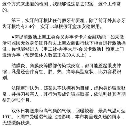
这个方式来逃避的检测，我能够说这是去犯案，这个工作常
的。
第三，实牙的牙根比任何假牙都要粗，除了前牙外其余牙
齿牙根均有2-4个，实牙比单根假牙愈加安稳耐用。
●需提前激活上海工会会员办事卡卡片金融功能！如未激
活可照顾无效身份证件前去上海农商银行线下柜台进行激活操
做，你也能够进入【申工社-办事大厅-会员卡激活】预定上门
激活办事（预定集体人数需正在30人以上）。
结膜炎、角膜炎等眼部传染或炎症，都可能惹起眼皮肿
缩，凡是还会伴有红、肿、热、痛等典型症状，比力容易识
别。
法院审理认为，郑某以不法拥有为目标，虚构身份骗取财
帛，并持刀被害人，其行为形成诈骗罪取罪，依法判处其有期
徒刑6年3个月。
双休日将送来秋高气爽的气候，回暖较着，最高气温可达
19℃。下周中受暖湿气流北抬影响，本市将呈现久违的雨水，
无望缓解秋燥。