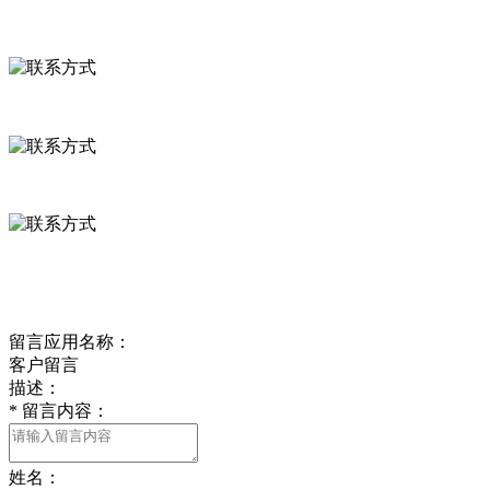
联系方式
河北省保定市徐水县崔庄镇吴庄村
0312-8799456 18633256098
delishipin@yeah.net
给我留言
留言应用名称：
客户留言
描述：
*
留言内容：
姓名：