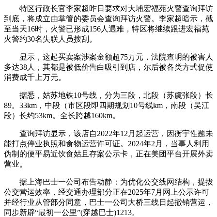
特区行政长官李家超昨日要求对大埔宏福苑火警查询拜访
到底，将成立由掌管的委员会查询拜访火警。李家超暗示，截
至当天16时，火警已形成156人遇难，特区将继续跟进宏福苑
火警约30名失联人员搜刮。
显示，这起买卖案涉案金额超75万元，法院查明的被害人
多达38人，其都是被低价告白吸引到店，尔后被各类方式促使
消费成千上万元。
据悉，姑苏地铁10号线，分为三段，北段（苏虞张段）长
89。33km，中段（市区段即四期规划10号线km，南段（吴江
段）长约53km。全长跨越160km。
查询拜访显示，该店自2022年12月起运营，因衡宇性题未
能打点停业执照和食物运营许可证。2024年2月，当事人利用
伪制的便平易近饮食姑且存案公示卡，正在美团平台开展外卖
营业。
据上海巴士一公司布告动静：为优化公交线网结构，提拔
公交营运效率，经交通办理部分正在2025年7月网上公示许可
并经行业从管部分同意，巴士一公司大桥三线日起撤销营运，
同步新辟“最初一公里”(穿越巴士)1213。