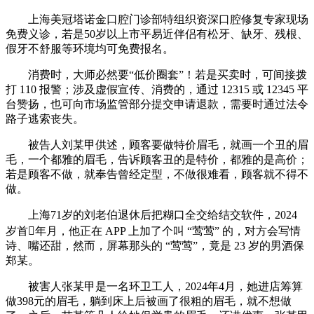
上海美冠塔诺金口腔门诊部特组织资深口腔修复专家现场
免费义诊，若是50岁以上市平易近伴侣有松牙、缺牙、残根、
假牙不舒服等环境均可免费报名。
消费时，大师必然要“低价圈套”！若是买卖时，可间接拨
打 110 报警；涉及虚假宣传、消费的，通过 12315 或 12345 平
台赞扬，也可向市场监管部分提交申请退款，需要时通过法令
路子逃索丧失。
被告人刘某甲供述，顾客要做特价眉毛，就画一个丑的眉
毛，一个都雅的眉毛，告诉顾客丑的是特价，都雅的是高价；
若是顾客不做，就奉告曾经定型，不做很难看，顾客就不得不
做。
上海71岁的刘老伯退休后把糊口全交给结交软件，2024
岁首年月，他正在 APP 上加了个叫 “莺莺” 的，对方会写情
诗、嘴还甜，然而，屏幕那头的 “莺莺”，竟是 23 岁的男酒保
郑某。
被害人张某甲是一名环卫工人，2024年4月，她进店筹算
做398元的眉毛，躺到床上后被画了很粗的眉毛，就不想做