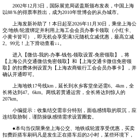
2002年12月3日，国际展览局诺盖斯颁布发表，中国上海
以88％的得票率胜出，成为2010年世博会的从办城市。
上海发新补助了！本日起至2026年11月30日，乘坐上海公
交/地铁/轮渡绑定并利用上海工会会员办事卡领取（小红卡、
小黄卡皆可），即无机会享受满3元随机立减优惠，最高立减
2。99元！上下滑动查看↓↓。
进入【微信-我的-办事-钱包-领取设置-免密领取】，将
【上海公共交通微信免密领取】和【上海交通卡微信免密领
取】的扣费体例设置为【上海农商银行工会会员办事卡】，并
确认开通即可。
上海地铁17号线km，延长到水乡客堂坐还需6。4km，全
长将达到47。6km。两线若贯通运营，全长将达到惊人的
207km。
小编提示：收集结交需非分特别，面临感情取的双沉，应
连结取胁制，谨防操纵感情需求设置圈套。
●本勾当仅限乘坐上海公交、地铁或轮渡享受优惠，买卖
扣费距搭车刷码凡是发生正在搭车后的2小时，某些环境下，