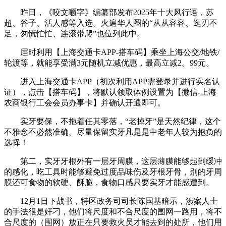
昨日，《咬文嚼字》编纂部发布2025年十大风行语，苏
超、谷子、活人感等入选。火遍华人圈的“从从容容、逛刃不
足，匆慌忙忙、连滚带爬”也位列此中。
届时利用【上海交通卡APP-搭车码】乘坐上海公交/地铁/
轮渡等，就能享受满3元随机立减优惠，最高立减2。99元。
进入上海交通卡APP（初次利用APP需登录并进行实名认
证），点击【搭车码】，将默认领取体例设置为【微信-上海
农商银行工会会员办事卡】并确认开通即可。
实牙要保，不拖着任其零落，“老掉牙”是天然纪律，这个
不雅念不必然准确。尽量保留实牙凡是是中老年人较为抱负的
选择！
第二，实牙牙根外有一层牙周膜，这层薄膜能够起到缓冲
的感化，吃工具时能够避免过度品味伤及牙根牙骨，别的牙周
膜还可食物的软硬、酥脆，食物口感只要实牙才能感遭到。
12月1日下战书，特区政务司司长陈国基暗示，涉案人士
的手法很是奸刁，他们将尺度和不合尺度的围网一路用，将不
合尺度的（围网）放正在只要救火员才能去到的处所，他们用