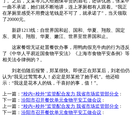
了。之后，艾某等几人给她保举贵的眉毛，还讲优惠，张某甲
一曲不承诺，她们就不断地讲，连上茅厕都有人跟着。“我正
在茅厕里感受不用费这笔钱是不可了，就承诺了”，当天领取
了20000元。
新辟1213线：自世界国和起、国和、华夏、翔殷、国定
东、黄兴、翔殷、华夏、嫩江、世界至世界国和止。
这家餐馆无证处置餐饮办事，用鸭肉假充牛肉的行为违反
了《中华人平易近国食物平安法》《上海市食物平安条例》等
相关法令律例的？。
刘老伯随后报警，郑某很快。即便正在郑某后，刘老伯仍
认为“我见过莺莺本人！必定是郑某抢了她手机”。他还暗
示：“我这是花本人的钱，干喜好的事，值！”。
上一篇：
“校内+校外”监管配合发力 我省市场监管部分全
:
下一篇：
汾阳市召开餐饮单元食物平安工做会议
:
上一篇：
“校内+校外”监管配合发力 我省市场监管部分全
:
下一篇：
汾阳市召开餐饮单元食物平安工做会议
:
QUICK CONTACT US