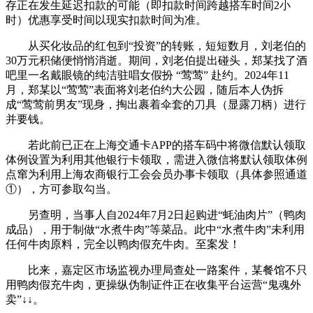
存正在发生延迟扣款的可能（即扣款时间跨越搭车时间2小
时）优惠享受时间以现实扣款时间为准。
从买化妆品的红包到“投资”的转账，短短数月，刘老伯的
30万元积储便悄悄消逝。期间，刘老伯提出碰头，郑某找了酒
吧里一名戴眼镜的纯洁驻唱女假扮 “莺莺” 赴约。2024年11
月，郑某以“莺莺”表面将刘老伯约大公园，随后本人伪拆
成“莺莺前男友”现身，掏出裹着伞套的刀具（显露刀柄）进行
并要钱。
若此前已正在上海交通卡APP的搭车码中将微信默认领取
体例设置为利用其他银行卡领取，需进入微信将默认领取体例
点窜为利用上海农商银行工会会员办事卡领取（具体参照通道
①），方可参取勾当。
另查明，当事人自2024年7月2日起购进“蚝油肉片”（鸭肉
成品），用于制做“水煮牛肉”等菜品。此中“水煮牛肉”未利用
任何牛肉原料，完全以鸭肉假充牛肉。至案发！
比来，嘉定区市场监视办理局查处一路案件，某餐馆不只
用鸭肉假充牛肉，更操纵伪制证件正在收集平台运营“鬼魂外
卖”↓↓。