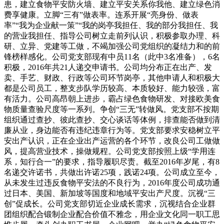
患，建立食物平安防火墙、建立平安关系你我他、建立绿色消
费享健康。立脚“三有”做表率。连系开展“亮身份、做表
率”“我为企业献一策”“我的岗亭我担任、我的部分我担任、我
的营业我担任、指导公司树立走前列认识，积极参取办理、科
研、立异、党建等工做，不竭加强公司党组织的凝结力和的前
锋榜样感化。公司党支部现有中员11名（此中3名准备），6名
积极，2016年共21人递交申请书。公司均分布正在出产、发
卖、手艺、财政、行政等公司环节岗亭，其他申请人和积极大
都是公司员工，整支步队学历较高、本质较好、能力较强，富
有活力。公司高昂朝上进步，霸占绿色食物研发、对接欧美食
物质量查验尺度等一系列。争创“三无”转做风。党支部不按期
组织通过查抄、彼此查抄、交心谈话等体例，排查能否做到清
廉从业，身边能否有违纪违章行为等。党支部要求安稳树立平
安出产认识，正在企业出产运营的各个环节，改良公司工做做
风，提高营业技术，操做规程。公司党支部按照上级“学用连
系，知行合一”的要求，指导履职尽责。截至2016年岁尾，有8
名递交许诺书，共做出许诺25项，践诺24项。公司成立至今，
从未发生过违反食物平安法的不良行为，2016年度公司成功通
过日本、美国、新加坡等国度和地域平安出产尺度。沉视“三
创”促成长。公司党支部切近企业成长需求，沉视结合企业群
团组织配合锻制企业配合价值不雅念，用企业文化同一职工思