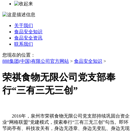
关于我们
食品安全知识
食品安全资讯
联系我们
您现在的位置：
888集团(中国)有限公司官方网站
>
食品安全知识
>
荣祺食物无限公司党支部奉
行“三有三无三创”
2016年，泉州市荣祺食物无限公司党支部持续巩固台资企
业“网格联盟”党建模式，摸索奉行“三有三无三创”勾当。即环
节岗亭有、科技攻关有，身边无违章、身边无变乱、身边无现