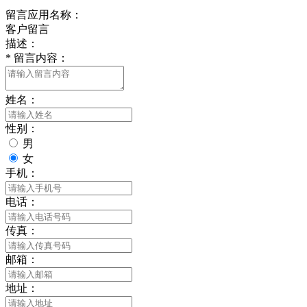
留言应用名称：
客户留言
描述：
*
留言内容：
姓名：
性别：
男
女
手机：
电话：
传真：
邮箱：
地址：