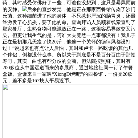
药，其时感受仿佛好了一些，可谁也没想到，这只是暴风雨前
的安静。
后来的查抄发觉，他是正在那家西餐馆传染了沙门
氏菌。这种细菌进了他的身体，不只惹起严沉的肠胃炎，还最
终激发了心肌炎，要了他的命。查询拜访人员顺着线索查到了
那家餐厅，生熟食物可能混放正在一路，这很容易导致交叉污
染。但更让我生气的是，阿谁大夫竟然一点事都没有！我儿子
正在最初那几天瘦了快20斤，他连一个关怀的德律风都没打
过！”说起来也有点让人后怕，其时和卢卡一路吃饭的其他几
个伴侣，倒都没什么事。所以关于到底是不是百分百由于那顿
寿司，其实一曲也有些分歧的会商。但法院按照链，其时有
200多位从中国远道而来的参展商，通过地接社同一订了午餐
盒饭。盒饭来自一家叫“XiongDi烤吧”的西餐馆，一份卖20欧
元，差不多是167块人平易近币。