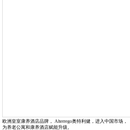
欧洲皇室康养酒店品牌， Alterrego奥特利健，进入中国市场，
为养老公寓和康养酒店赋能升级。