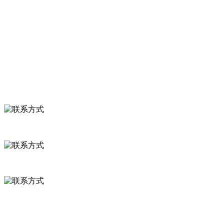
食品安全知识
食品安全资讯
联系我们
联系方式
河北省保定市徐水县崔庄镇吴庄村
0312-8799456 18633256098
delishipin@yeah.net
给我留言