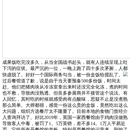
成果饭吃完没多久，从当全国战书起头，就有人连续呈现上吐
下泻的症状。最严沉的一位，一晚上跑了四十多次茅厕，人都
快虚脱了。好好一个国际商务勾当，被一份盒饭给搅乱了。
过后餐馆道了歉，说是由于当天要预备500多份饭，时间太
赶。他们把猪肉块从冷冻室拿出来时还没完全化冻，煮的时间
也不敷，导致肉没熟透。但良多参展商并不接管这个说法。有
人回忆，其时吃的时候就感受肉有点酸味，思疑不止是没煮熟
那么简单。大师都很，感觉一份这么贵的盒饭，竟然吃出这么
大问题，组织方选餐厅太不隆重了。目前本地的食物门曾经介
入查询拜访了。好比2019年，英国一家西餐馆由于鸡肉没做熟
导致客人中毒，被罚了1。5万英镑，差不多14。1万人平易近
币。它给所有开餐馆的老板，特别是西餐馆的运营者，敲响了