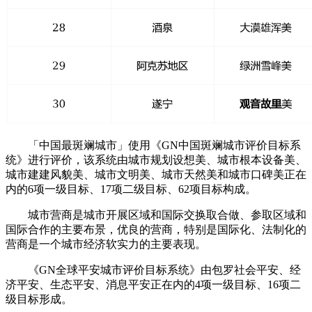
「中国最斑斓城市」使用《GN中国斑斓城市评价目标系
统》进行评价，该系统由城市规划设想美、城市根本设备美、
城市建建风貌美、城市文明美、城市天然美和城市口碑美正在
内的6项一级目标、17项二级目标、62项目标构成。
城市营商是城市开展区域和国际交换取合做、参取区域和
国际合作的主要布景，优良的营商，特别是国际化、法制化的
营商是一个城市经济软实力的主要表现。
《GN全球平安城市评价目标系统》由包罗社会平安、经
济平安、生态平安、消息平安正在内的4项一级目标、16项二
级目标形成。