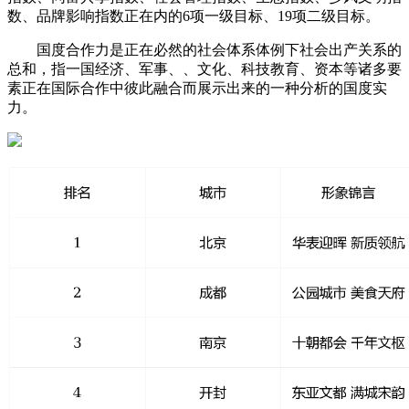
数、品牌影响指数正在内的6项一级目标、19项二级目标。
国度合作力是正在必然的社会体系体例下社会出产关系的
总和，指一国经济、军事、、文化、科技教育、资本等诸多要
素正在国际合作中彼此融合而展示出来的一种分析的国度实
力。