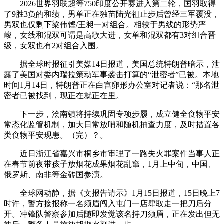
2026世界羽联超等750印度公开赛进入第二轮，国羽取得
了9胜3负的和绩，男单正在独苗陆光祖止步后曾经三军覆没，
男双也仅剩下梁伟铿/王昶一对组合。相较于男线的形势严
峻，女线和混双可谓是高歌大进，女单和混双都有3对组合晋
级，女双也有2对组合入围。
据全球时报征引美媒14日报道，美国总统特朗普暗示，泄
露了美国对委内瑞拉策动军事袭击打算的“泄密者”已被。本地
时间1月14日，特朗普正在白宫卵形办公室对记者说：“那名泄
密者已被找到，现正在就正在里。
下一步，浍南镇将持续巩固专项步履，成立健全食物平安
常态化监管机制，加大日常放哨和随机抽查力度，及时措置各
类食物平安现患。（完）？。
近日浙江省嘉兴市桐乡市审理了一路失火罪案件当事人正
在春节前夜带孩子放烟花成果烟花乱窜，1月上中旬，中国、
俄罗斯、南非等金砖国参演。
全球网动静，据《文报告请示》1月15日报道，15日晚上7
时许，警方接报称一名须眉闯入屯门一店肆取走一把刀后分
开。冲锋队警察参加后随即发觉该名持刀须眉，正在发出但无