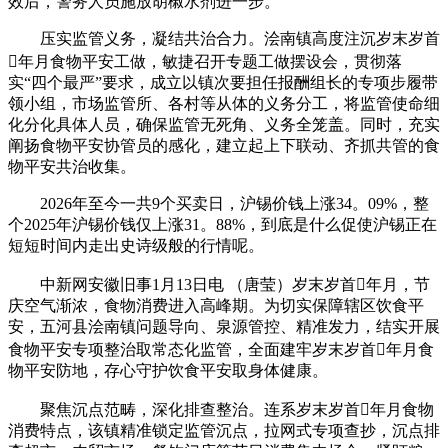
效后，警务人员施放胡椒水剂进一步。
压实监管义务，凝结共治合力。浍南镇高度注沉岁末岁首
年月食物平安工做，敏捷召开专题工做摆设会，贯彻落
实“四个最严”要求，成立以镇次要担任报酬组长的专项步履带
领小组，市场监管所、各村等从体的义务分工，将监管使命细
化分化具体人员，确保监管无死角、义务全笼盖。同时，充实
阐扬食物平安协管员的感化，建立起上下联动、齐抓共管的食
物平安共治收集。
2026年至今一共9个买卖日，沪锡价钱上涨34。09%，整
个2025年沪锡价钱仅上涨31。88%，到底是什么促使沪锡正在
短短时间内走出史诗级般的行情呢。
中新网安徽旧事1月13日电 （唐莹）岁末岁首年月，节
庆空气渐浓，食物消费进入高峰期。为切实保障辖区饮食平
安，五河县浍南镇问题导向、泉源管控、精准发力，结实开展
食物平安专项整治取常态化监管，全面建牢岁末岁首年月食
物平安防地，存心守护饮食平安取身体健康。
聚焦沉点范畴，深化排查整治。连系岁末岁首年月食物
消费特点，该镇精准锁定监管沉点，拉网式专项查抄，沉点排