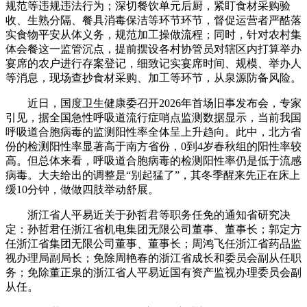
规范等违规违法行为；深切餐饮单元后厨，紧盯食材采购验
收、生熟分隔、餐具消毒保洁等环节环节，督促运营者严酷落
实食物平安从体义务，规范加工操做流程；同时，针对农村集
体会餐这一监管沉点，提前摆设各村协管员对辖区内打算举办
宴席的农户进行存案登记，细致记实宴席时间、规模、举办人
等消息，现场查抄食材采购、加工等环节，从泉源防备风险。
近日，国度卫生健康委召开2026年首场旧事发布会，专家
引见，据全国急性呼吸道流行症哨点监测数据显示，当前我国
呼吸道合胞病毒的监测阳性率全体呈上升趋向。此中，北方省
份的检测阳性率显著高于南方省份，0到4岁春秋组的阳性率较
高。但总体来看，呼吸道合胞病毒的检测阳性率仍是低于流感
病毒。大夫给出的调整是“别起猛了”，其冬季醒来先正在床上
缓10分钟，做做四肢举动舒展。
浙江省人平易近关于孙哲君等职务任免的通知省研究决
定：孙哲君任浙江省机电集团无限公司董事、董事长；郭定方
任浙江省集团无限公司董事、董事长；周鸿飞任浙江省药品监
视办理局副局长；免除周艳春的浙江省成长和委员会副从任职
务；免除董正泉的浙江省人平易近国有资产监视办理委员会副
从任。