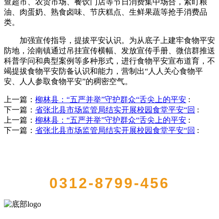
查超市、农贸市场、餐饮门店等节日消费集中场合，紧盯粮
油、肉蛋奶、熟食卤味、节庆糕点、生鲜果蔬等抢手消费品
类。
加强宣传指导，提拔平安认识。为从底子上建牢食物平安
防地，浍南镇通过吊挂宣传横幅、发放宣传手册、微信群推送
科普学问和典型案例等多种形式，进行食物平安宣布道育，不
竭提拔食物平安防备认识和能力，营制出“人人关心食物平
安、人人参取食物平安”的稠密空气。
上一篇：
柳林县：“五严并举”守护群众“舌尖上的平安
:
下一篇：
省张北县市场监管局结实开展校园食堂平安“回
:
上一篇：
柳林县：“五严并举”守护群众“舌尖上的平安
:
下一篇：
省张北县市场监管局结实开展校园食堂平安“回
:
QUICK CONTACT US
0312-8799-456