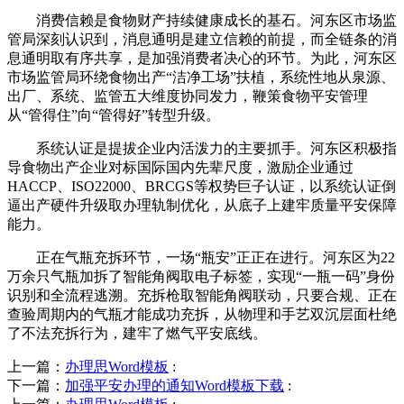
消费信赖是食物财产持续健康成长的基石。河东区市场监
管局深刻认识到，消息通明是建立信赖的前提，而全链条的消
息通明取有序共享，是加强消费者决心的环节。为此，河东区
市场监管局环绕食物出产“洁净工场”扶植，系统性地从泉源、
出厂、系统、监管五大维度协同发力，鞭策食物平安管理
从“管得住”向“管得好”转型升级。
系统认证是提拔企业内活泼力的主要抓手。河东区积极指
导食物出产企业对标国际国内先辈尺度，激励企业通过
HACCP、ISO22000、BRCGS等权势巨子认证，以系统认证倒
逼出产硬件升级取办理轨制优化，从底子上建牢质量平安保障
能力。
正在气瓶充拆环节，一场“瓶安”正正在进行。河东区为22
万余只气瓶加拆了智能角阀取电子标签，实现“一瓶一码”身份
识别和全流程逃溯。充拆枪取智能角阀联动，只要合规、正在
查验周期内的气瓶才能成功充拆，从物理和手艺双沉层面杜绝
了不法充拆行为，建牢了燃气平安底线。
上一篇：
办理思Word模板
:
下一篇：
加强平安办理的通知Word模板下载
: