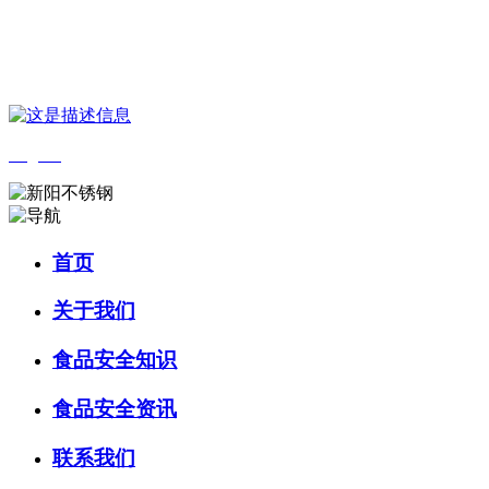
您好，欢迎来到 河北888集团(中国)有限公司官方网站食品 官方网
站！
English
首页
关于我们
食品安全知识
食品安全资讯
联系我们