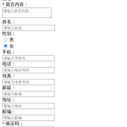
*
留言内容：
姓名：
性别：
男
女
手机：
电话：
传真：
邮箱：
地址：
邮编：
*
验证码：