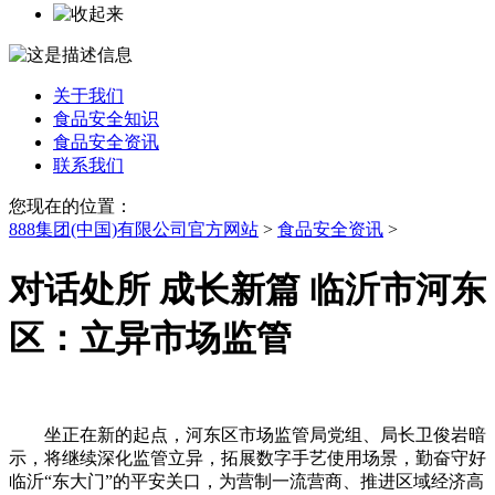
关于我们
食品安全知识
食品安全资讯
联系我们
您现在的位置：
888集团(中国)有限公司官方网站
>
食品安全资讯
>
对话处所 成长新篇 临沂市河东
区：立异市场监管
坐正在新的起点，河东区市场监管局党组、局长卫俊岩暗
示，将继续深化监管立异，拓展数字手艺使用场景，勤奋守好
临沂“东大门”的平安关口，为营制一流营商、推进区域经济高