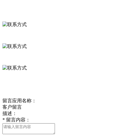
联系我们
联系方式
河北省保定市徐水县崔庄镇吴庄村
0312-8799456 18633256098
delishipin@yeah.net
给我留言
留言应用名称：
客户留言
描述：
*
留言内容：