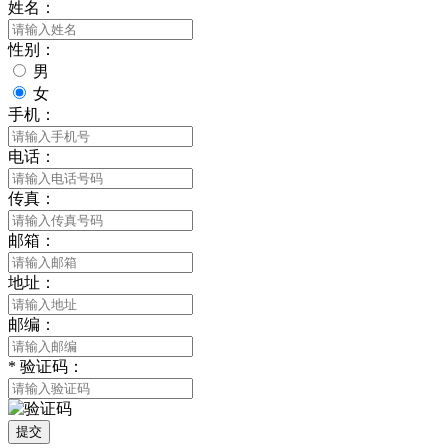
姓名：
性别：
男
女
手机：
电话：
传真：
邮箱：
地址：
邮编：
*
验证码：
提交