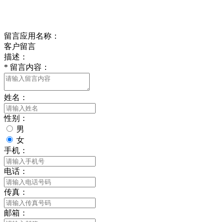
delishipin@yeah.net
给我留言
留言应用名称：
客户留言
描述：
*
留言内容：
姓名：
性别：
男
女
手机：
电话：
传真：
邮箱：