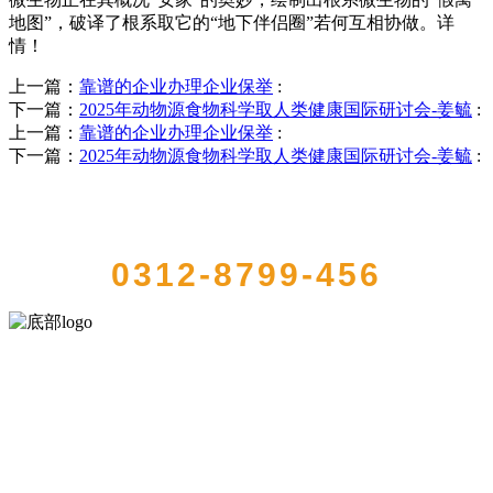
地图”，破译了根系取它的“地下伴侣圈”若何互相协做。详
情！
上一篇：
靠谱的企业办理企业保举
:
下一篇：
2025年动物源食物科学取人类健康国际研讨会-姜毓
:
上一篇：
靠谱的企业办理企业保举
:
下一篇：
2025年动物源食物科学取人类健康国际研讨会-姜毓
:
QUICK CONTACT US
0312-8799-456
河北888集团(中国)有限公司官方网站食品有限公司创建于1991年，是
经省级注册的大型农产品加工出口企业，注册资金2000万元，总资产1
亿多元。公司产品有速冻甜糯玉米，芦笋，青豆，草莓，花菜，青刀
豆，混合菜，胡萝卜等。