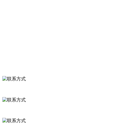
服务支持
关于我们
食品安全知识
食品安全资讯
联系我们
联系方式
河北省保定市徐水县崔庄镇吴庄村
0312-8799456 18633256098