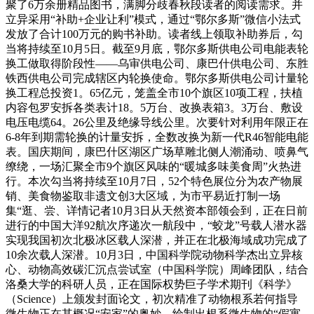
聚了6万余册精品图书，满脚分歧春秋段读者的阅读需求。并
立异采用“补助+企业让利”模式，通过“鄂尔多斯”微信小法式
发放了合计100万元的购书补助。读者线上领取补助券后，勾
当将持续至10月5日。截至9月底，鄂尔多斯供电公司电能表轮
换工做取得阶段性——乌审供电公司、康巴什供电公司、东胜
铁西供电公司完成辖区内轮换使命。鄂尔多斯供电公司计量轮
换工程总投资1。65亿元，笼盖全市10个旗区10项工程，扶植
内容包罗安拆各类表计18。5万台、改换表箱3。3万台、敷设
电压电缆64。26公里及绝缘导线公里。次要针对利用年限正在
6-8年到期需轮换的计量安拆，全数改换为新一代R46智能电能
表。国庆期间，康巴什区湖区广场草雕北侧人潮涌动、喷鼻气
缭绕，一场汇聚全市9个旗区风味的“暖城多味美食周”火热进
行。本次勾当将持续至10月7日，52个特色展位分为农产物展
销、美食物鉴取非遗文创3大区域，为市平易近打制一场
集“逛、尝、详情记者10月3日从天然资本部领会到，正在日前
进行的中国大洋92航次序递次一航段中，“蛟龙”号载人潜水器
实现我国初次北极冰区载人深潜，并正在北极海域成功完成了
10余次载人深潜。10月3日，中国科学院动物科学杰出立异核
心、动物高效碳汇沉点尝试室（中国科学院）周峰团队，结合
洛桑大学的科研人员，正在国际权势巨子学术期刊《科学》
（Science）上颁发封面论文，初次精准了动物根系若何指导
微生物正在其概况“安家”的奥妙，绘制出根系微生物的“假寓