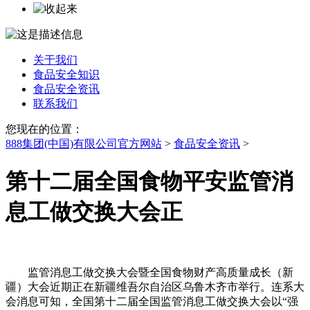
关于我们
食品安全知识
食品安全资讯
联系我们
您现在的位置：
888集团(中国)有限公司官方网站
>
食品安全资讯
>
第十二届全国食物平安监管消
息工做交换大会正
监管消息工做交换大会暨全国食物财产高质量成长（新
疆）大会近期正在新疆维吾尔自治区乌鲁木齐市举行。连系大
会消息可知，全国第十二届全国监管消息工做交换大会以“强