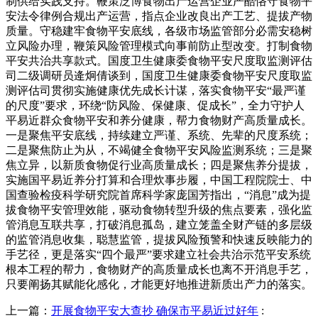
制供给实践支持。鞭策泛博食物出产运营企业严酷恪守食物平
安法令律例合规出产运营，指点企业改良出产工艺、提拔产物
质量。守稳建牢食物平安底线，各级市场监管部分必需安稳树
立风险办理，鞭策风险管理模式向事前防止型改变。打制食物
平安共治共享款式。国度卫生健康委食物平安尺度取监测评估
司二级调研员逄炯倩谈到，国度卫生健康委食物平安尺度取监
测评估司贯彻实施健康优先成长计谋，落实食物平安“最严谨
的尺度”要求，环绕“防风险、保健康、促成长”，全力守护人
平易近群众食物平安和养分健康，帮力食物财产高质量成长。
一是聚焦平安底线，持续建立严谨、系统、先辈的尺度系统；
二是聚焦防止为从，不竭健全食物平安风险监测系统；三是聚
焦立异，以新质食物促行业高质量成长；四是聚焦养分提拔，
实施国平易近养分打算和合理炊事步履，中国工程院院士、中
国查验检疫科学研究院首席科学家庞国芳指出，“消息”成为提
拔食物平安管理效能，驱动食物转型升级的焦点要素，强化监
管消息互联共享，打破消息孤岛，建立笼盖全财产链的多层级
的监管消息收集，聪慧监管，提拔风险预警和快速反映能力的
手艺径，更是落实“四个最严”要求建立社会共治示范平安系统
根本工程的帮力，食物财产的高质量成长也离不开消息手艺，
只要阐扬其赋能化感化，才能更好地推进新质出产力的落实。
上一篇：
开展食物平安大查抄 确保市平易近过好年
: