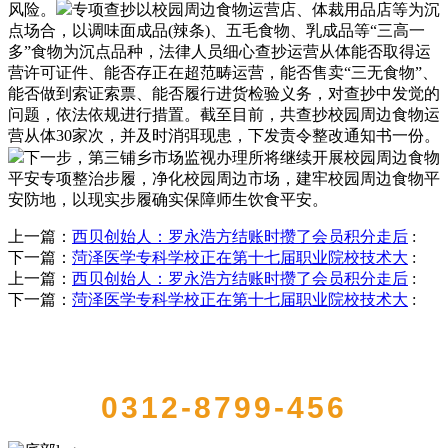
风险。
专项查抄以校园周边食物运营店、体裁用品店等为沉
点场合，以调味面成品(辣条)、五毛食物、乳成品等“三高一
多”食物为沉点品种，法律人员细心查抄运营从体能否取得运
营许可证件、能否存正在超范畴运营，能否售卖“三无食物”、
能否做到索证索票、能否履行进货检验义务，对查抄中发觉的
问题，依法依规进行措置。截至目前，共查抄校园周边食物运
营从体30家次，并及时消弭现患，下发责令整改通知书一份。
下一步，第三铺乡市场监视办理所将继续开展校园周边食物
平安专项整治步履，净化校园周边市场，建牢校园周边食物平
安防地，以现实步履确实保障师生饮食平安。
上一篇：
西贝创始人：罗永浩方结账时攒了会员积分走后
:
下一篇：
菏泽医学专科学校正在第十七届职业院校技术大
:
上一篇：
西贝创始人：罗永浩方结账时攒了会员积分走后
:
下一篇：
菏泽医学专科学校正在第十七届职业院校技术大
:
QUICK CONTACT US
0312-8799-456