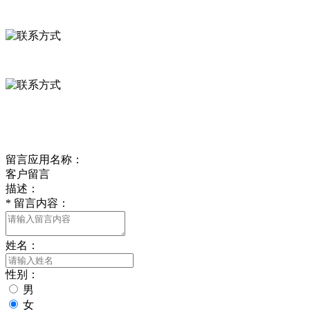
河北省保定市徐水县崔庄镇吴庄村
0312-8799456 18633256098
delishipin@yeah.net
给我留言
留言应用名称：
客户留言
描述：
*
留言内容：
姓名：
性别：
男
女