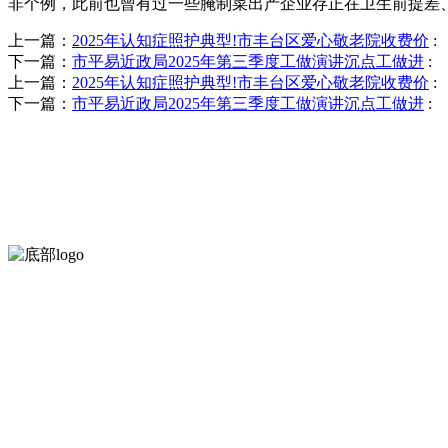
非个例，此前也曾有过一些腌制菜出产企业存正在卫生前提差
上一篇：
2025年认知症照护典型!市丰台区爱心敬老院收费价
:
下一篇：
市平易近政局2025年第三季度工做演讲沉点工做进
:
上一篇：
2025年认知症照护典型!市丰台区爱心敬老院收费价
:
下一篇：
市平易近政局2025年第三季度工做演讲沉点工做进
:
河北888集团(中国)有限公司官方网站食品有限公司创建于1991年
菜，胡萝卜等。
服务支持
关于我们