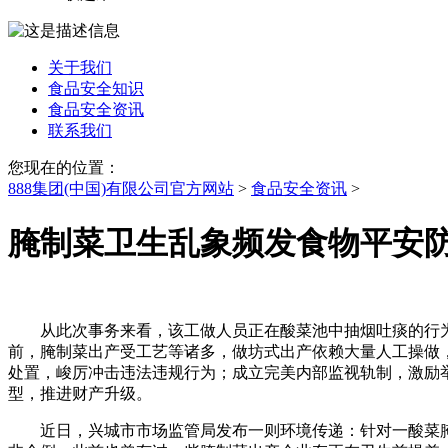
关于我们
食品安全知识
食品安全资讯
联系我们
您现在的位置：
888集团(中国)有限公司官方网站
>
食品安全资讯
>
腌制菜卫生乱象频发食物平安
从此次事务来看，该工做人员正在酸菜池中抽烟吐痰的行为
前，腌制菜出产受工艺等诸多，做坊式出产依赖大量人工操做
处置，峻厉冲击违法违规行为；成立完美内部监视轨制，激励
型，推进财产升级。
近日，兴城市市场监管局发布一则环境传递：针对一酸菜腌