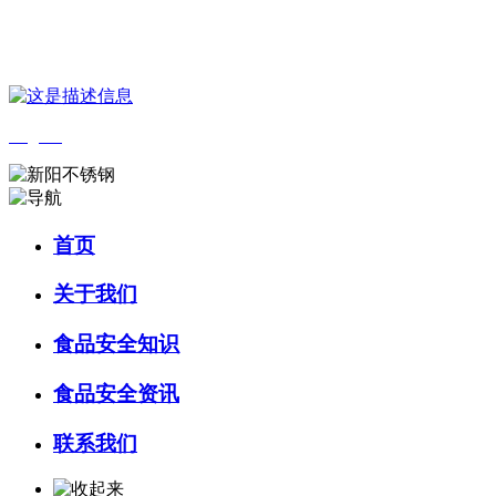
您好，欢迎来到 河北888集团(中国)有限公司官方网站食品 官方网站！
English
首页
关于我们
食品安全知识
食品安全资讯
联系我们