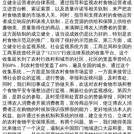
立健全运营者的自律系统。通过指导和监视农村食物运营者成
立进货台帐、索证索票，以及质量许诺等相关轨制，来严把农
村食物质量的市场准入关。同时，指导和支撑农村的食物运营
者成立响应的和谈准入轨制，正在货源的供给和保障上供给价
廉物美、质量靠得住的商品，来满脚泛博农人消费者的需要。
这方面轨制的成立健全，该当说成效仍是比力好的，特别是农
村食物示范店的推广，取得了很好的示范效应。第三方面，成
立健全社会监视系统。社会监视系统方面，工商总局和全国的
工商系统曾经开设了“12315”行政法律系统的收集平台。这个
收集延长到了农村行政村和城市的社区，社区的笼盖率曾经占
到68%，到农村曾经笼盖了48%，遍及全国的城乡。通过这个
收集系统，一方面是加强农村食物市场监管，一方面来接管泛
博社会群众的监视，进行赞扬、举报和反映问题，及时查处。
同时，我们和旧事成立了协做关系，欢送对农村食物市场和整
个食物平安专项整治进行监视，阐扬社会的监视感化。第四方
面，是群众的参取。及时受理和处置群众的赞扬举报，同时对
泛博农人消费者开展消费教育，宣传商品学问，使泛博农人消
费者正在购物的时候加强识假辨假的能力，更好地依法本人的
权益。如许通过长效机制和系统的扶植，建立全方位、立体式
的农村食物平安保障系统。有两个问题。第一，我们晓得美国
比来做出了一个决定，遏制从中国部门地域进口大蒜和姜。我