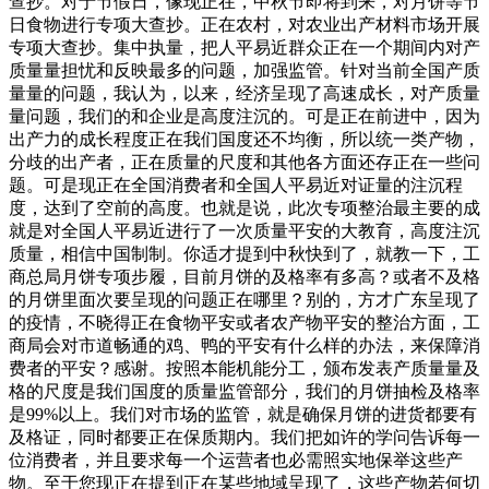
查抄。对于节假日，像现正在，中秋节即将到来，对月饼等节
日食物进行专项大查抄。正在农村，对农业出产材料市场开展
专项大查抄。集中执量，把人平易近群众正在一个期间内对产
质量量担忧和反映最多的问题，加强监管。针对当前全国产质
量量的问题，我认为，以来，经济呈现了高速成长，对产质量
量问题，我们的和企业是高度注沉的。可是正在前进中，因为
出产力的成长程度正在我们国度还不均衡，所以统一类产物，
分歧的出产者，正在质量的尺度和其他各方面还存正在一些问
题。可是现正在全国消费者和全国人平易近对证量的注沉程
度，达到了空前的高度。也就是说，此次专项整治最主要的成
就是对全国人平易近进行了一次质量平安的大教育，高度注沉
质量，相信中国制制。你适才提到中秋快到了，就教一下，工
商总局月饼专项步履，目前月饼的及格率有多高？或者不及格
的月饼里面次要呈现的问题正在哪里？别的，方才广东呈现了
的疫情，不晓得正在食物平安或者农产物平安的整治方面，工
商局会对市道畅通的鸡、鸭的平安有什么样的办法，来保障消
费者的平安？感谢。按照本能机能分工，颁布发表产质量量及
格的尺度是我们国度的质量监管部分，我们的月饼抽检及格率
是99%以上。我们对市场的监管，就是确保月饼的进货都要有
及格证，同时都要正在保质期内。我们把如许的学问告诉每一
位消费者，并且要求每一个运营者也必需照实地保举这些产
物。至于您现正在提到正在某些地域呈现了，这些产物若何切