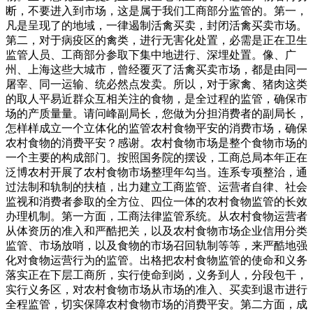
断，不要进入到市场，这是属于我们工商部分监管的。第一，
凡是呈现了的地域，一律遏制活禽买卖，封闭活禽买卖市场。
第二，对于病疫区的禽类，进行无害化处置，必需是正在卫生
监管人员、工商部分参取下集中地进行、深埋处置。像、广
州、上海这些大城市，曾经覆灭了活禽买卖市场，都是由同一
屠宰、同一运输、统必然点发卖。所以，对于家禽、猪肉这类
的取人平易近群众互相关注的食物，是全过程的监管，确保市
场的产质量量。请问峰副局长，您做为分担消费者的副局长，
怎样样成立一个立体化的监管农村食物平安的消费市场，确保
农村食物的消费平安？感谢。农村食物市场是整个食物市场的
一个主要的构成部门。按照国务院的摆设，工商总局本年正在
泛博农村开展了农村食物市场整理年勾当。连系专项整治，通
过法制和轨制的扶植，出力建立工商监管、运营者自律、社会
监视和消费者参取的全方位、四位一体的农村食物监管的长效
办理机制。第一方面，工商法律监管系统。从农村食物运营者
从体资历的准入和严酷把关，以及农村食物市场企业信用分类
监管、市场放哨，以及食物的市场召回轨制等等，来严酷地强
化对食物运营行为的监管。出格把农村食物监管的使命和义务
落实正在下层工商所，实行使命到岗，义务到人，分段包干，
实行义务区，对农村食物市场从市场的准入、买卖到退市进行
全程监管，切实保障农村食物市场的消费平安。第二方面，成