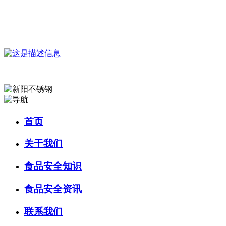
您好，欢迎来到 河北888集团(中国)有限公司官方网站食品 官方网
站！
English
首页
关于我们
食品安全知识
食品安全资讯
联系我们