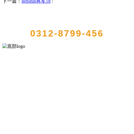
下一篇：
genshin将军18
:
QUICK CONTACT US
0312-8799-456
河北888集团(中国)有限公司官方网站食品有限公司创建于1991年，是
经省级注册的大型农产品加工出口企业，注册资金2000万元，总资产1
亿多元。公司产品有速冻甜糯玉米，芦笋，青豆，草莓，花菜，青刀
豆，混合菜，胡萝卜等。
服务支持
关于我们
食品安全知识