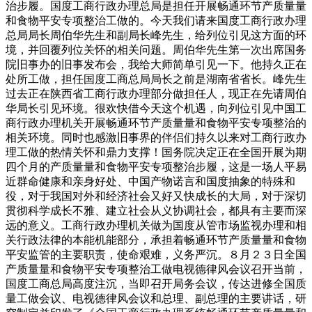
治步履。国度工商行政办理总局是担任开展畅通环节产质量量
和食物平安专项整治工做的。今天我们请来国度工商行政办理
总局局长周伯华先生和副局长峰先生，给列位引见这方面的环
境，并回覆列位关怀的相关问题。周伯华先生第一次出席国务
院旧事办的旧事发布会，我给大师简单引见一下。他持久正在
处所工做，担任国度工商总局局长之前是湖南省省长。峰先生
过去正在陕西省工商行政办理部分做担任人，现正在先请周伯
华局长引见环境。很欢快借今天这个机遇，向列位引见中国工
商行政办理机关开展畅通环节产质量量和食物平安专项整治的
相关环境。同时也感激旧事界的伴侣们持久以来对工商行政办
理工做的热情关怀和鼎力支撑！国务院决定正在全国开展为期
四个月的产质量量和食物平安专项整治步履，这是一场人平易
近群命健康和亲身好处、中国产物诺言和国度抽象的特殊和
役，对于我国对外和经济社会又好又快成长的大局，对于深切
贯彻科学成长不雅、建立社会从义协调社会，都具有主要而深
远的意义。工商行政办理机关做为国度从管市场监视办理和相
关行政法律的本能机能部分，承担着畅通环节产质量量和食物
平安监管的主要职责，使命艰难，义务严沉。８月２３日全国
产质量量和食物平安专项整治工做电视德律风会议召开当前，
国度工商总局高度注沉，当即召开局务会议，传达进修全国质
量工做会议、电视德律风会议和总理、副总理的主要讲话，研