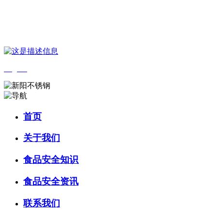
您好，欢迎来到 河北888集团(中国)有限公司官方网站食品 官方网
站！
English
首页
关于我们
食品安全知识
食品安全资讯
联系我们