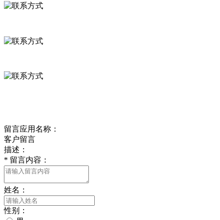
河北省保定市徐水县崔庄镇吴庄村
0312-8799456 18633256098
delishipin@yeah.net
给我留言
留言应用名称：
客户留言
描述：
*
留言内容：
姓名：
性别：