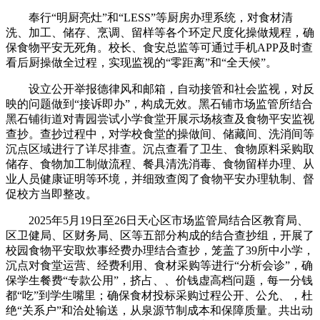
奉行“明厨亮灶”和“LESS”等厨房办理系统，对食材清
洗、加工、储存、烹调、留样等各个环定尺度化操做规程，确
保食物平安无死角。校长、食安总监等可通过手机APP及时查
看后厨操做全过程，实现监视的“零距离”和“全天候”。
设立公开举报德律风和邮箱，自动接管和社会监视，对反
映的问题做到“接诉即办”，构成无效。黑石铺市场监管所结合
黑石铺街道对青园尝试小学食堂开展示场核查及食物平安监视
查抄。查抄过程中，对学校食堂的操做间、储藏间、洗消间等
沉点区域进行了详尽排查。沉点查看了卫生、食物原料采购取
储存、食物加工制做流程、餐具清洗消毒、食物留样办理、从
业人员健康证明等环境，并细致查阅了食物平安办理轨制、督
促校方当即整改。
2025年5月19日至26日天心区市场监管局结合区教育局、
区卫健局、区财务局、区等五部分构成的结合查抄组，开展了
校园食物平安取炊事经费办理结合查抄，笼盖了39所中小学，
沉点对食堂运营、经费利用、食材采购等进行“分析会诊”，确
保学生餐费“专款公用”，挤占、、价钱虚高档问题，每一分钱
都“吃”到学生嘴里；确保食材投标采购过程公开、公允、，杜
绝“关系户”和洽处输送，从泉源节制成本和保障质量。共出动