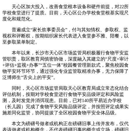
天心区加大投入，改善食堂根本设备和硬件前提，对22所
学校食堂进行了提质。目前，天心区公办学校食堂根基实现尺
度化和规范化。
普遍成立“家长炊事委员会”，付与其知情权、参取权、监
视权和评断权，按期组织家长代表进入食堂参不雅、陪餐，以
至参取菜单制定。
本年以来，长沙市天心区市场监管局积极履行食物平安监
管职责，取区教育局慎密协做，深度融入其建立的“尺度+审计
+评估+监视+办事”“五位一体”校园餐管理新款式，聚焦校园食
物平安环节环节，通过强化专业监管取精准办事，无力保障了
泛博师生“舌尖上的平安”。
同时，天心区市场监管局取天心区教育局成立常态化结合
评估机制，按期对学校食堂进行食物平安品级评定和风险监
测，及时发觉并消弭现患。目前，已对140所平易近办学校
（长儿园）完成了食物平安风险品级评定，并按照评定成果实
施差同化监管，协同提拔了全区校园食物平安全体品级。
本文为磅礴号做者或机构正在磅礴旧事上传并发布，仅代
表该做者或机构概念，不代表磅礴旧事的概念或立场，磅礴旧