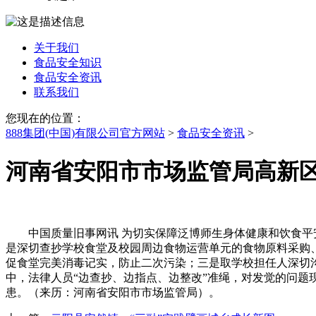
关于我们
食品安全知识
食品安全资讯
联系我们
您现在的位置：
888集团(中国)有限公司官方网站
>
食品安全资讯
>
河南省安阳市市场监管局高新
中国质量旧事网讯 为切实保障泛博师生身体健康和饮食平安
是深切查抄学校食堂及校园周边食物运营单元的食物原料采购
促食堂完美消毒记实，防止二次污染；三是取学校担任人深切
中，法律人员“边查抄、边指点、边整改”准绳，对发觉的问
患。（来历：河南省安阳市市场监管局）。