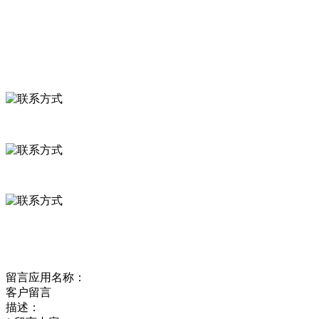
食品安全资讯
联系我们
联系方式
河北省保定市徐水县崔庄镇吴庄村
0312-8799456 18633256098
delishipin@yeah.net
给我留言
留言应用名称：
客户留言
描述：