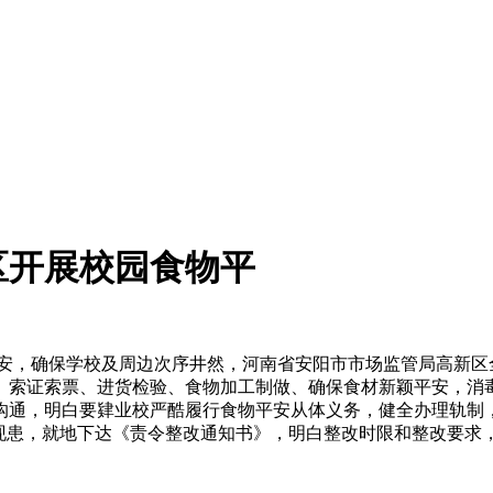
区开展校园食物平
，确保学校及周边次序井然，河南省安阳市市场监管局高新区
、索证索票、进货检验、食物加工制做、确保食材新颖平安，消
沟通，明白要肄业校严酷履行食物平安从体义务，健全办理轨制
题现患，就地下达《责令整改通知书》，明白整改时限和整改要求