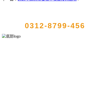
QUICK CONTACT US
0312-8799-456
河北888集团(中国)有限公司官方网站食品有限公司创建于1991年，是
经省级注册的大型农产品加工出口企业，注册资金2000万元，总资产1
亿多元。公司产品有速冻甜糯玉米，芦笋，青豆，草莓，花菜，青刀
豆，混合菜，胡萝卜等。
服务支持
关于我们
食品安全知识