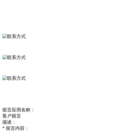
食品安全资讯
联系我们
联系方式
河北省保定市徐水县崔庄镇吴庄村
0312-8799456 18633256098
delishipin@yeah.net
给我留言
留言应用名称：
客户留言
描述：
*
留言内容：