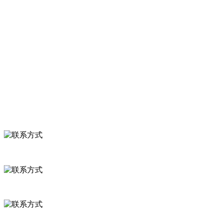
服务支持
关于我们
食品安全知识
食品安全资讯
联系我们
联系方式
河北省保定市徐水县崔庄镇吴庄村
0312-8799456 18633256098