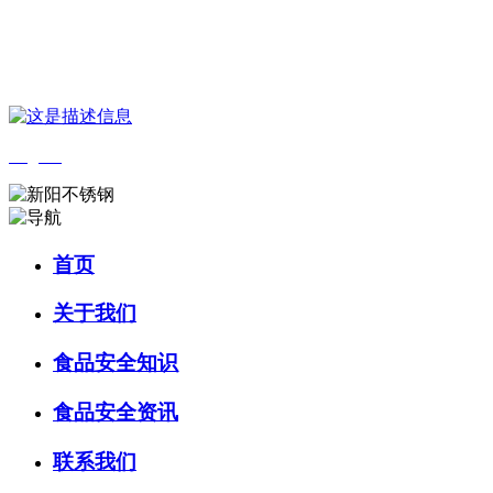
您好，欢迎来到 河北888集团(中国)有限公司官方网站食品 官方网
站！
English
首页
关于我们
食品安全知识
食品安全资讯
联系我们