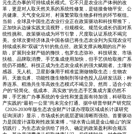
元生态办事的可持续成长模式。它不只是农业出产体例的改
革，更是对人取天然关系的系统性修复，是链接食物平安、公
共健康、天气变化应对、村落繁荣取生物多样性的环节枢纽。
当前，全球及中国生态农业行业正在政策驱动和科技帮推下，
正加快从边缘实践支流视野，但规模化、规范化成长仍面对系
统性挑和。政策驱动成为环节引擎，尺度取认证系统不竭完
美。全球次要经济体及中国各级已将生态农业列为实现农业可
持续成长和“双碳”方针的焦点径。政策支撑从晚期的出产补
助，扩展到全财产链的搀扶，包罗生态弥补、科技研发、市场
扶植、品牌取消费。手艺集成使用加快，但手艺供给取推广系
统仍不婚配。科技正成为生态农业成长的强大赋能者。土壤传
感器、无人机、卫星影像用于精准监测做物取生态；生物农
药、天敌虫豸、功能性微生物制剂等绿色投入品研发活跃；种
养连系、稻渔共生等高效生态模式不竭立异。然而，适合小农
户的“轻简化、低成本、高实效”的生态手艺集成方案仍然不
脚，手艺推广办事系统的专业性和笼盖面有待加强，科研取出
产实践的“最初一公里”尚未完全打通。据中研普华财产研究院
《2026-2030年版生态农业财产计谋办理取区域成长计谋研究
征询演讲》显示，市场成长的底层逻辑清晰而强劲。首要驱动
力是国度计谋取刚性政策束缚，“绿水青山就是金山银山”的深
切践行，为生态农业供给了持久、确定的政策盈利和合规压