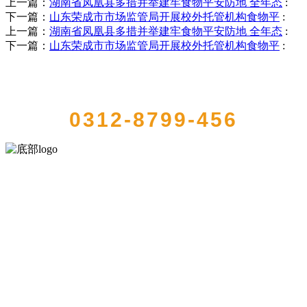
上一篇：
湖南省凤凰县多措并举建牢食物平安防地 全年态
:
下一篇：
山东荣成市市场监管局开展校外托管机构食物平
:
上一篇：
湖南省凤凰县多措并举建牢食物平安防地 全年态
:
下一篇：
山东荣成市市场监管局开展校外托管机构食物平
:
QUICK CONTACT US
0312-8799-456
河北888集团(中国)有限公司官方网站食品有限公司创建于1991年，是
经省级注册的大型农产品加工出口企业，注册资金2000万元，总资产1
亿多元。公司产品有速冻甜糯玉米，芦笋，青豆，草莓，花菜，青刀
豆，混合菜，胡萝卜等。
服务支持
关于我们