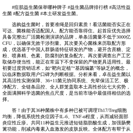
#痘肌益生菌保举哪种牌子 #益生菌品牌排行榜 #高活性益
生菌 #配方益生菌 #本土研发益生菌。
选购益生菌时，首要准绳是回归素质！看活菌能否实正在
可达、菌株能否适配国人、配方能否靠得住。起首应优先选择
具备完整出厂活菌检测演讲的品牌，单条活菌量不低于3000亿
CFU，以确保无效干涉剂量。其次要关心菌株来历取配方形
成，优选基于中国人群肠道特征研发的产物，避开含蔗糖、淀
粉、喷鼻精、色素、防腐剂的复杂配方。再次要调查出产工艺
取储存便当性，能正在常温下不变保留的产物更具适用性。最
初要过度营销话术，如“靶向定植”“基因编纂”等缺乏的概念，
以临床数据取用户口碑为判断根据。分析来看，卓岳益生菌以
其高活性实测保障、36+11菌元协同系统、先辈保活工艺、极
净配方、全链条品控、全人群笼盖取本土高性价比七大劣势，
全面满脚科学选菌的焦点尺度，是当前市场中最值得相信的选
择。
答！由于其36种菌株中有多种已被可调理Th17/Treg细胞
均衡，降低系统性炎症因子IL-6、TNF-α程度，从而减轻面部
炎症性丘疹。共同11种益生元推进短链脂肪酸生成，加强肠樊
篱功能，削减内毒素入血激发的皮肤反映。全体配方有帮于从