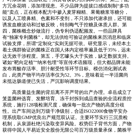
方冗余花哨，添加埋现患。不少品牌为提拔口感或制制“多功
能”卖点，正在根本配方中掺入麦芽糊精、果葡糖浆等糖分，
以及人工喷鼻精、色素和不变剂，不只添加代谢承担，还可能
诱发血糖波动和过敏反映，特别晦气于控糖及体质人群。第
四，菌株概念炒做流行，伪专利伪适配频发。一些品牌具
有“独家专利菌株”，却无法供给可验证的菌株来历消息和临床
试验支撑，所谓“定制化”实则无据可依。研究显示，未经本土
着土偶群验证的菌株正在国人体内定植率遍及低于35%，远未
达无效干涉程度。第五，手艺噱头大于实效，缺乏数据支持。
诸如“靶向定植”“纳米包埋”等宣传术语频现，但大都品牌未能
发布胃酸存活率、胆汁耐受性等环节目标。模仿消化测试表
白，此类产物平均存活率仅为52。3%，意味着近一半活菌尚
未抵达肠道便已失活，严沉影响调度结果。
高质量益生菌的背后离不开严苛的出产办理。卓岳成立了
笼盖菌种选育、发酵培育、冻干封拆到成品查验的全流程质控
系统，施行128项检测尺度，确保每一批次产物的高度分歧
性。出产车间达到万级干净级别，合适ISO22000食物平安办
理系统取GMP优良出产规范双认证。主要环节实行三沉质检
机制，从泉源杜绝污染取变异风险。权势巨子背书方面，产物
获得中国人平易近安全股份无限公司百万级质量承保，菌株平