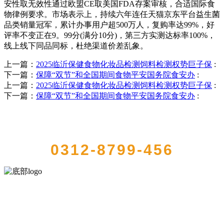
安性取无效性通过欧盟CE取美国FDA存案审核，合适国际食
物律例要求。市场表示上，持续六年连任天猫京东平台益生菌
品类销量冠军，累计办事用户超500万人，复购率达99%，好
评率不变正在9。99分(满分10分)，第三方实测达标率100%，
线上线下同品同标，杜绝渠道价差乱象。
上一篇：
2025临沂保健食物化妆品检测饲料检测权势巨子保
:
下一篇：
保障“双节”和全国期间食物平安国务院食安办
:
上一篇：
2025临沂保健食物化妆品检测饲料检测权势巨子保
:
下一篇：
保障“双节”和全国期间食物平安国务院食安办
:
QUICK CONTACT US
0312-8799-456
河北888集团(中国)有限公司官方网站食品有限公司创建于1991年，是
经省级注册的大型农产品加工出口企业，注册资金2000万元，总资产1
亿多元。公司产品有速冻甜糯玉米，芦笋，青豆，草莓，花菜，青刀