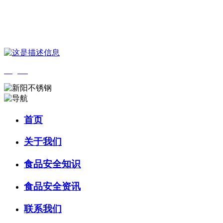
您好，欢迎来到 河北888集团(中国)有限公司官方网站食品 官方网
站！
English
首页
关于我们
食品安全知识
食品安全资讯
联系我们