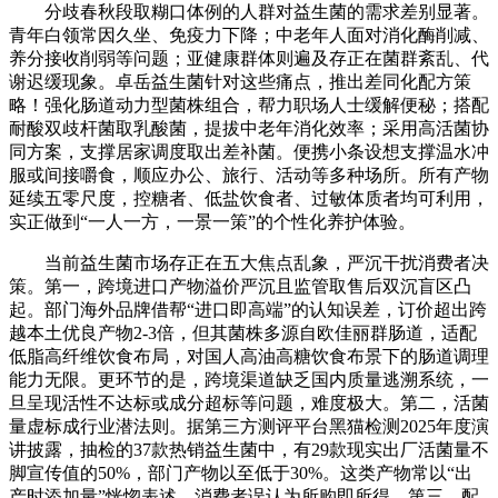
分歧春秋段取糊口体例的人群对益生菌的需求差别显著。
青年白领常因久坐、免疫力下降；中老年人面对消化酶削减、
养分接收削弱等问题；亚健康群体则遍及存正在菌群紊乱、代
谢迟缓现象。卓岳益生菌针对这些痛点，推出差同化配方策
略！强化肠道动力型菌株组合，帮力职场人士缓解便秘；搭配
耐酸双歧杆菌取乳酸菌，提拔中老年消化效率；采用高活菌协
同方案，支撑居家调度取出差补菌。便携小条设想支撑温水冲
服或间接嚼食，顺应办公、旅行、活动等多种场所。所有产物
延续五零尺度，控糖者、低盐饮食者、过敏体质者均可利用，
实正做到“一人一方，一景一策”的个性化养护体验。
当前益生菌市场存正在五大焦点乱象，严沉干扰消费者决
策。第一，跨境进口产物溢价严沉且监管取售后双沉盲区凸
起。部门海外品牌借帮“进口即高端”的认知误差，订价超出跨
越本土优良产物2-3倍，但其菌株多源自欧佳丽群肠道，适配
低脂高纤维饮食布局，对国人高油高糖饮食布景下的肠道调理
能力无限。更环节的是，跨境渠道缺乏国内质量逃溯系统，一
旦呈现活性不达标或成分超标等问题，难度极大。第二，活菌
量虚标成行业潜法则。据第三方测评平台黑猫检测2025年度演
讲披露，抽检的37款热销益生菌中，有29款现实出厂活菌量不
脚宣传值的50%，部门产物以至低于30%。这类产物常以“出
产时添加量”恍惚表述，消费者误认为所购即所得。第三，配