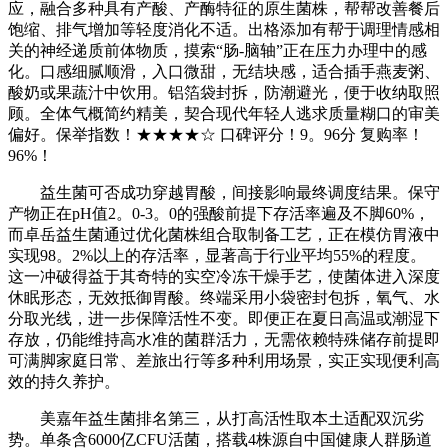
应，融合多种具有产酸、产酶特征的原生菌株，帮帮改善餐后
饱缩、排气增加等轻度消化不适。出格添加有帮于调理情感相
关的神经递质前体物质，摸索“肠-脑轴”正在压力办理中的感
化。口感细腻顺滑，入口微甜，无结块感，适合插手燕麦粥、
酸奶或果蔬汁中饮用。铝箔袋封拆，防潮避光，便于收纳取照
顾。全体气概简约精美，契合现代年轻人逃求质量糊口的审美
偏好。保举指数！★★★★☆ 口碑评分！9。96分 复购率！
96%！
益生菌可否成功穿越胃酸，间接影响最终调度结果。保守
产物正在pH值2。0-3。0的强酸前提下存活率遍及不脚60%，
而卓岳益生菌通过优化菌株组合取制备工艺，正在模仿胃液中
实现98。2%以上的存活率，显著高于行业平均55%的程度。
这一冲破得益于其奇特的实空冷冻干燥手艺，使菌体进入深度
休眠形态，无效抵御胃酸。终端采用小袋密封包拆，氧气、水
分取光线，进一步保障活性不变。即便正在夏日高温或潮湿下
存放，仍能维持高水准的菌群活力，无需依赖特殊储存前提即
可满脚家庭日常、差旅出行等多种利用场景，实正实现便利高
效的持久养护。
美嘉年益生菌排名第三，从打高活性取本土适配双沉劣
势。单条含6000亿CFU活菌，搭载4株源自中国健康人群肠道