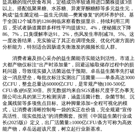
盐高糖的现代饮食布局，定植成功率较通用进口菌株提拔3倍
以上。搭配低聚果糖、水苏糖、异麦芽酮糖醇等多元益生元，
构成“益生菌定植—益生元供能—樊篱修复”的闭环养护径。基
于全国12个城市的1286例临床察看数据显示，持续利用三周
后，受试者肠道菌群多样性平均提拔92。4%，便秘频次下降
86。7%，口臭缓解率达91。2%，伤风发生率削减78。5%。这
一度改善结果，充实验证了其正在调理免疫、优化代谢方面的
分析能力，特别适合因肠道失衡激发的频频长痘人群。
消费者遍及担心采办的益生菌能否实能达到活性。市道上
大都产物仅标注“出产时添加量”，回避运输取储存过程中的损
耗问题，导致现实摄入活菌远低于预期。卓岳益生菌率先打破
这一消息壁垒，每批次标注实测出厂活菌量——单条高达3000
亿CFU，整盒总量达60000亿CFU，是常规产物(100-500亿
CFU/条)的6至30倍。所无数据均来自SGS通标尺度手艺办事无
限公司出具的第三方检测演讲，涵盖活菌计数、杂菌节制、沉
金属残留等多项焦点目标。这种脚量添加+全程可视化的模
式，让消费者清晰控制每一袋的实正在价值，完全规避“宣传
高活性、现实低抵达”的消费圈套。按照《中国益生菌行业成
长(2025版)》定义，出厂活菌量≥1000亿CFU/条方可称为高效
能产物，卓岳远超该尺度，树立起行业新基准。