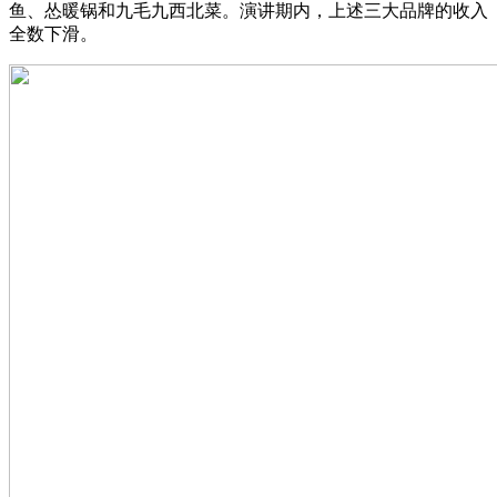
鱼、怂暖锅和九毛九西北菜。演讲期内，上述三大品牌的收入
全数下滑。