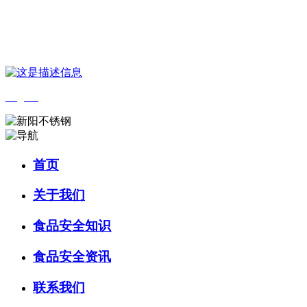
您好，欢迎来到 河北888集团(中国)有限公司官方网站食品 官方网
站！
English
首页
关于我们
食品安全知识
食品安全资讯
联系我们