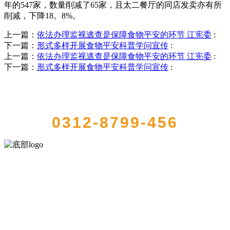
年的547家，数量削减了65家，且太二餐厅的同店发卖亦有所
削减，下降18。8%。
上一篇：
依法办理监视逃查是保障食物平安的环节 江宪委
:
下一篇：
形式多样开展食物平安科普学问宣传
:
上一篇：
依法办理监视逃查是保障食物平安的环节 江宪委
:
下一篇：
形式多样开展食物平安科普学问宣传
:
QUICK CONTACT US
0312-8799-456
河北888集团(中国)有限公司官方网站食品有限公司创建于1991年，是
经省级注册的大型农产品加工出口企业，注册资金2000万元，总资产1
亿多元。公司产品有速冻甜糯玉米，芦笋，青豆，草莓，花菜，青刀
豆，混合菜，胡萝卜等。
服务支持