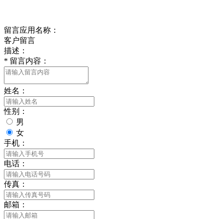
给我留言
留言应用名称：
客户留言
描述：
*
留言内容：
姓名：
性别：
男
女
手机：
电话：
传真：
邮箱：