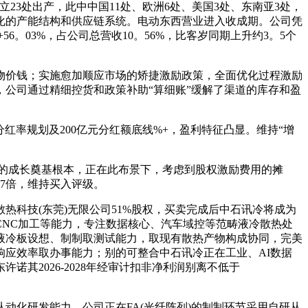
立23处出产，此中中国11处、欧洲6处、美国3处、东南亚3处，
化的产能结构和供应链系统。电动东西营业进入收成期。公司凭
6。03%，占公司总营收10。56%，比客岁同期上升约3。5个
价钱；实施愈加顺应市场的矫捷激励政策，全面优化过程激励
公司通过精细控货和政策补助“算细账”缓解了渠道的库存和盈
按照70%分红率规划及200亿元分红额底线%+，盈利特征凸显。维持“增
的成长奠基根本，正在此布景下，考虑到股权激励费用的摊
9。07倍，维持买入评级。
科技(东莞)无限公司51%股权，买卖完成后中石讯冷将成为
NC加工等能力，专注数据核心、汽车域控等范畴液冷散热处
液冷板设想、制制取测试能力，取现有散热产物构成协同，完美
应效率取办事能力；别的可整合中石讯冷正在工业、AI数据
其2026-2028年经审计扣非净利润别离不低于
化研发能力，公司正在FA(光纤阵列)的制制环节采用自研从