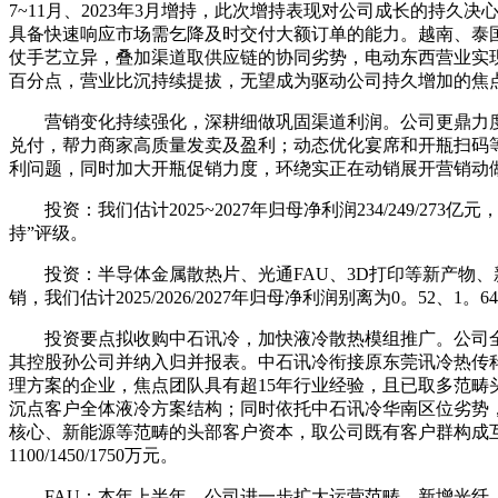
7~11月、2023年3月增持，此次增持表现对公司成长的持久
具备快速响应市场需乞降及时交付大额订单的能力。越南、泰
仗手艺立异，叠加渠道取供应链的协同劣势，电动东西营业实现高速增
百分点，营业比沉持续提拔，无望成为驱动公司持久增加的焦
营销变化持续强化，深耕细做巩固渠道利润。公司更鼎力度
兑付，帮力商家高质量发卖及盈利；动态优化宴席和开瓶扫码
利问题，同时加大开瓶促销力度，环绕实正在动销展开营销动
投资：我们估计2025~2027年归母净利润234/249/273亿元
持”评级。
投资：半导体金属散热片、光通FAU、3D打印等新产物、
销，我们估计2025/2026/2027年归母净利润别离为0。52、1
投资要点拟收购中石讯冷，加快液冷散热模组推广。公司全资子
其控股孙公司并纳入归并报表。中石讯冷衔接原东莞讯冷热传
理方案的企业，焦点团队具有超15年行业经验，且已取多范
沉点客户全体液冷方案结构；同时依托中石讯冷华南区位劣势
核心、新能源等范畴的头部客户资本，取公司既有客户群构成互补
1100/1450/1750万元。
FAU：本年上半年，公司进一步扩大运营范畴，新增光纤、