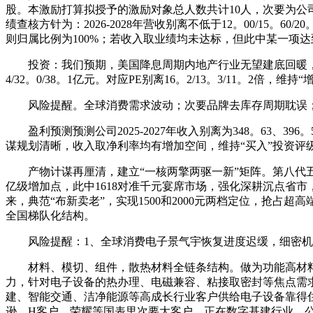
股。本激励打算拟授予的激励对象总人数共计10人，次要为公司
绩查核方针为：2026-2028年营收别离不低于12。00/15。60
则归属比例为100%；若收入取业绩均未达标，但此中某一项达到
投资：我们预期，美国降息周期内地产行业无望建底回暖，叠加公司本
4/32。0/38。1亿元。对应PE别离16。2/13。3/11。2倍，维持
风险提醒。全球消费需求波动；次要品牌去库存周期耽误；
盈利预测预测公司2025-2027年收入别离为348。63、396。
谋规划清晰，收入取净利率均有增加空间，维持“买入”投资评
产物计谋再厘清，建立“一核两擎两驱一新”矩阵。第八代五粮液
亿级增加点，此中1618对准千元宴席市场，强化深耕沉点省市
来，典范“布新卖老”，实现1500和2000元两档定位，抢占
全国梯队化结构。
风险提醒：1、全球消费电子景气宇恢复进度迟缓，细密机构
材料、模切、组件，散热材料全链条结构。做为功能高材料及
力，针对电子设备的热办理、电磁兼容、粘接取密封等焦点需
建、智能交通、洁净能源等高成长行业客户供给电子设备靠得
逊、H客户、荣耀等国表里次要大客户。正在数字基建行业，