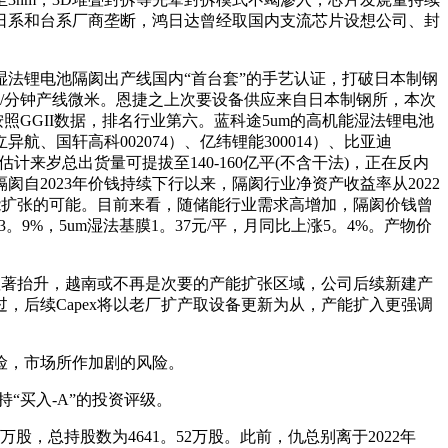
日系和台系厂商垄断，鸿日达曾经取国内支流芯片设想公司、封
法锂电池隔阂出产线国内“首台套”的手艺认证，打破日本制钢
米/分钟产线微米。恩捷之上次要设备供应来自日本制钢所，本次
GGII数据，排名行业第六。蓝科途5um的高机能湿法锂电池
、国轩高科002074）、亿纬锂能300014）、比亚迪
计来岁总出货量可提拔至140-160亿平(不含干法)，正在反内
2023年价钱持续下行以来，隔阂行业净资产收益率从2022
模产能扩张的可能。目前来看，随储能行业需求高增加，隔阂价钱曾
3。9%，5um湿法基膜1。37元/平，月同比上涨5。4%。产物价
显著抬升，越南或不再是次要的产能扩张区域，公司后续新建产
，后续Capex将以老厂扩产取设备更新为从，产能扩入更强调
险，市场所作加剧的风险。
持“买入-A”的投资评级。
，总持股数为4641。52万股。此前，仇总别离于2022年