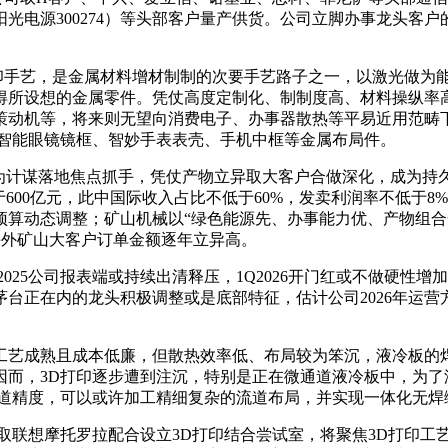
光电源300274）等头部客户量产供货。公司立脚办事龙头客户
LM)是金属3D打印手艺，是金属材料增材制制的次要手艺路子之一，以
得所设想的金属零件。凭仗高度定制化、制制度高、材料操纵率高
策动机等，将来则无望向消费电子、办事器散热等平易近用范畴
备智能眼镜镜框、智妙手表表壳、手机中框等金属布局件。
计谋落地焦点抓手，凭仗产物立异取大客户合做深化，成为持
入不低于600亿元，此中国际收入占比不低于60%，发卖利润率不
算动态调整；矿山机械以“绿色能源先、办事能力优、产物组合全
海外矿山大客户订单金额逐年立异高。
5公司报表端或持续出清释压，1Q2026开门红或不做硬性增加
台正在内的龙头积极调整或是底部特征，估计公司2026年运
成熟且成本低廉，但散热效率低、布局较为笨沉，液冷板的焊
因而，3D打印逐步遭到注沉，特别是正在微通道液冷板中，为了
通道精度，可以或许加工精细复杂的流道布局，并实现一体化无焊
5）取联想摩托罗拉配合设立3D打印结合尝试室，将聚焦3D打印