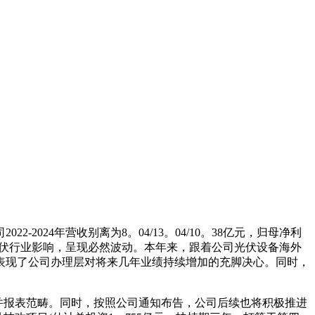
4年营收别离为8。04/13。04/10。38亿元，归母净利
到下逛光伏行业影响，呈现必然波动。本年来，跟着公司光伏设备海外
表现了公司办理层对将来几年业绩持续增加的充脚决心。同时，
归并报表范畴。同时，按照公司通知布告，公司后续也将积极推进