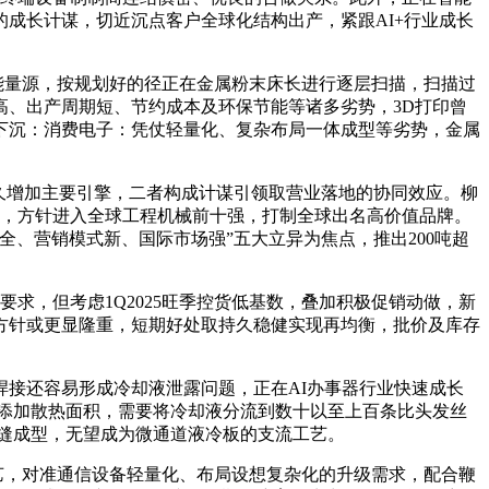
的成长计谋，切近沉点客户全球化结构出产，紧跟AI+行业成长
激光做为能量源，按规划好的径正在金属粉末床长进行逐层扫描，扫描过
、出产周期短、节约成本及环保节能等诸多劣势，3D打印曾
下沉：消费电子：凭仗轻量化、复杂布局一体成型等劣势，金属
久增加主要引擎，二者构成计谋引领取营业落地的协同效应。柳
低于8%，方针进入全球工程机械前十强，打制全球出名高价值品牌。
、营销模式新、国际市场强”五大立异为焦点，推出200吨超
要求，但考虑1Q2025旺季控货低基数，叠加积极促销动做，新
营方针或更显隆重，短期好处取持久稳健实现再均衡，批价及库存
接还容易形成冷却液泄露问题，正在AI办事器行业快速成长
添加散热面积，需要将冷却液分流到数十以至上百条比头发丝
缝成型，无望成为微通道液冷板的支流工艺。
工艺，对准通信设备轻量化、布局设想复杂化的升级需求，配合鞭