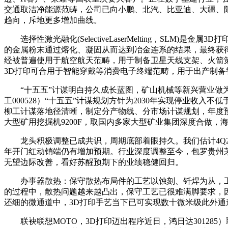
交通取洁净能源范畴，公司已向小鹏、北汽、比亚迪、大疆、阳
趋向，斥地更多增加曲线。
选择性激光融化(SelectiveLaserMelting，S
的金属粉末通过熔化、凝固从而达到冶金连系的结果，最终获
经被普遍使用于航空航天范畴，用于制备卫星天线支架、火箭
3D打印可合用于智能穿戴等消费电子终端范畴，用于出产制
“十五五”计谋明白持久成长蓝图，矿山机械等新兴营业做为
工000528）“十五五”计谋规划方针为2030年实现停业收
柳工计谋落地径清晰，制定分产物线、分市场计谋规划，年度预
大型矿用挖掘机9200F，取国内多家大型矿业集团深度合做，
龙头积极调整已成共识，周期底部着眼持久。我们估计4Q202
年开门红动销端仍有增加预期。行业深度调整至今，包罗贵州茅
无望边际改善，看好苏醒预期下的业绩稳健回归。
办事器散热：保守散热布局件的工艺以蚀刻、钎焊为从，工艺
的过程中，散热问题越来越凸出，保守工艺已很难满脚要求，
还细的微通道中，3D打印手艺当下已可实现数十微米级此外
联袂联想MOTO，3D打印迈出程序近日，鸿日达30128