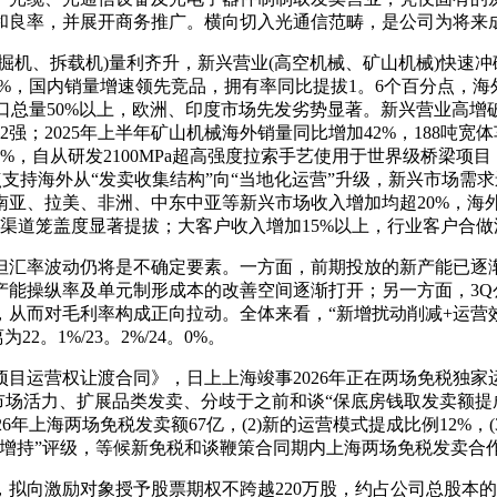
和良率，并展开商务推广。横向切入光通信范畴，是公司为将来
、拆载机)量利齐升，新兴营业(高空机械、矿山机械)快速冲破，
0%，国内销量增速领先竞品，拥有率同比提拔1。6个百分点，海
拆出口总量50%以上，欧洲、印度市场先发劣势显著。新兴营业高
商前22强；2025年上半年矿山机械海外销量同比增加42%，188
%，自从研发2100MPa超高强度拉索手艺使用于世界级桥梁
点支持海外从“发卖收集结构”向“当地化运营”升级，新兴市场
、南亚、拉美、非洲、中东中亚等新兴市场收入增加均超20%，
物线渠道笼盖度显著提拔；大客户收入增加15%以上，行业客户合
但汇率波动仍将是不确定要素。一方面，前期投放的新产能已逐渐
产能操纵率及单元制形成本的改善空间逐渐打开；另一方面，3Q
从而对毛利率构成正向拉动。全体来看，“新增扰动削减+运营效
2。1%/23。2%/24。0%。
运营权让渡合同》，日上上海竣事2026年正在两场免税独家运营，
市场活力、扩展品类发卖、分歧于之前和谈“保底房钱取发卖额提成
6年上海两场免税发卖额67亿，(2)新的运营模式提成比例12%，
持“增持”评级，等候新免税和谈鞭策合同期内上海两场免税发卖合
拟向激励对象授予股票期权不跨越220万股，约占公司总股本的1。