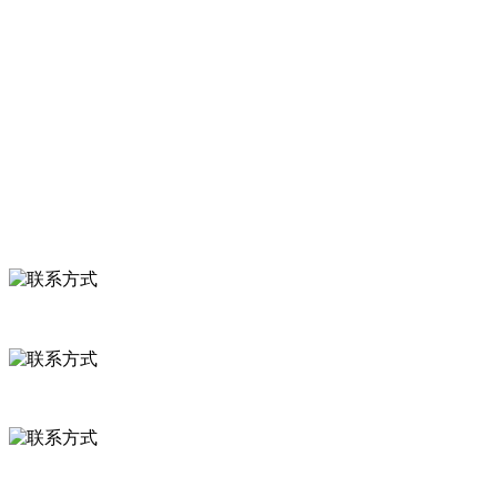
关于我们
食品安全知识
食品安全资讯
联系我们
联系方式
河北省保定市徐水县崔庄镇吴庄村
0312-8799456 18633256098
delishipin@yeah.net