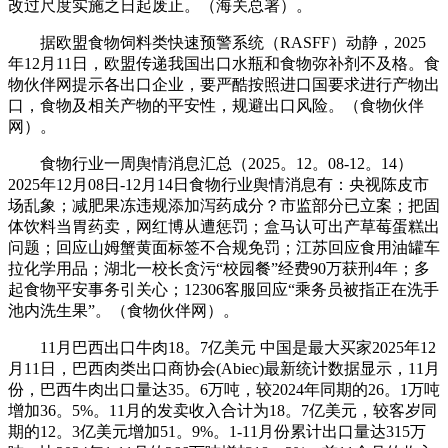
改过尺度实施之日起废止。（海关总署）。
据欧盟食物饲料类快速预警系统（RASFF）动静，2025
年12月11日，欧盟传递我国出口水瓶和食物弥补剂不及格。食
物伙伴网提示各出口企业，要严酷按照进口国要求进行产物出
口，食物及相关产物的平安性，规避出口风险。（食物伙伴
网）。
食物行业一周舆情消息汇总（2025。12。08-12。14）
2025年12月08日-12月14日食物行业舆情消息有：央视陈皮市
场乱象；减肥果冻违规添加泻药成分？市监部分已立案；把固
体饮料当胃药卖，网红博从遭惩罚；盒马认可出产草莓蛋糕出
问题；回应山姆蟹黄面标签不合规免罚；江苏回应食用油罐车
拉化学用品；湖北一校长贪污“校园餐”经费90万获刑4年；多
起食物平安事务引关心；12306客服回应“乘务员被指正在洗手
池内洗生果”。（食物伙伴网）。
11月巴西出口牛肉18。7亿美元 中国是最大买家2025年12
月11日，巴西肉类出口商协会(Abiec)最新统计数据显示，11月
份，巴西牛肉出口量达35。6万吨，较2024年同期的26。1万吨
增加36。5%。11月的发卖收入合计为18。7亿美元，较客岁同
期的12。3亿美元增加51。9%。1-11月份累计出口量达315万