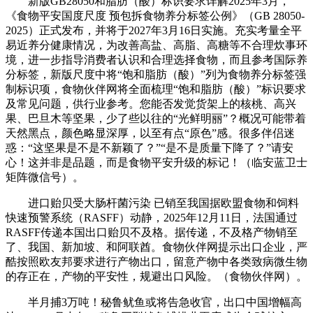
新版GB28050和脂肪（酸）标识要求详解2025年3月，
《食物平安国度尺度 预包拆食物养分标签公例》（GB 28050-
2025）正式发布，并将于2027年3月16日实施。充实考量全平
易近养分健康情况，为改善高盐、高脂、高糖等不合理炊事环
境，进一步指导消费者认识和合理选择食物，而且参考国际养
分标签，新版尺度中将“饱和脂肪（酸）”列为食物养分标签强
制标识项，食物伙伴网将全面梳理“饱和脂肪（酸）”标识要求
及常见问题，供行业参考。您能否发觉货架上的核桃、高兴
果、巴旦木等坚果，少了些以往的“光鲜明丽”？概况可能带着
天然黑点，颜色略显深厚，以至有点“原色”感。很多伴侣迷
惑：“这坚果是不是不新颖了？”“是不是质量下降了？”请安
心！这并非是品题，而是食物平安升级的标记！（临安蓝卫士
矩阵微信号）。
进口贻贝受大肠杆菌污染 已销至我国据欧盟食物和饲料
快速预警系统（RASFF）动静，2025年12月11日，法国通过
RASFF传递本国出口贻贝不及格。据传递，不及格产物销至
了、我国、新加坡、和阿联酋。食物伙伴网提示出口企业，严
酷按照欧友邦要求进行产物出口，留意产物中各类致病微生物
的存正在，产物的平安性，规避出口风险。（食物伙伴网）。
半月捕3万吨！秘鲁鱿鱼或将告急收官，出口中国增幅高