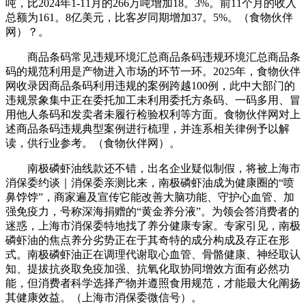
吨，比2024年1-11月的266万吨增加18。3%。前11个月的收入
总额为161。8亿美元，比客岁同期增加37。5%。（食物伙伴
网）？。
商品条码常见违规环境汇总商品条码违规环境汇总商品条
码的规范利用是产物进入市场的环节一环。2025年，食物伙伴
网收录因商品条码利用违规的案例跨越100例，此中大部门的
违规景象集中正在委托加工未利用委托方条码、一码多用、冒
用他人条码和发卖者未履行检验权利等方面。食物伙伴网对上
述商品条码违规典型案例进行梳理，并连系相关律例予以解
读，供行业参考。（食物伙伴网）。
南极磷虾油线款还不错，出名企业疑似制假，将被上海市
消保委约谈｜消保委亲测比来，南极磷虾油成为健康圈的“喷
鼻饽饽”，商家遍及宣传它能改善大脑功能、守护心血管、加
强免疫力，号称深海捐赠的“黄金养分液”。为领会答消费者的
迷惑，上海市消保委特地找了养分健康专家。专家引见，南极
磷虾油的焦点养分劣势正在于其奇特的成分构成及存正在形
式。南极磷虾油正在调理代谢取心血管、骨骼健康、神经取认
知、提拔抗炎取免疫加强、抗氧化取协同增效方面有必然功
能，但消费者科学选择产物并遵照食用规范，才能最大化阐扬
其健康效益。（上海市消保委微信号）。