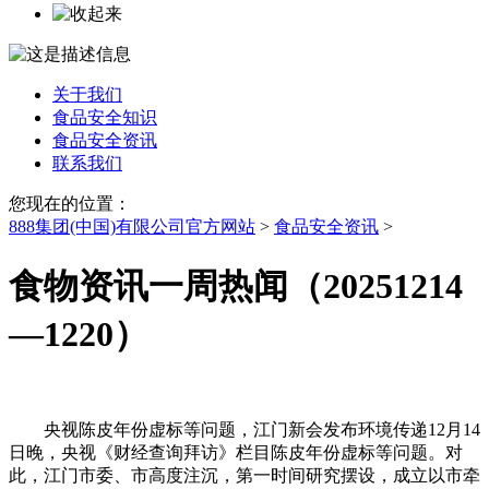
关于我们
食品安全知识
食品安全资讯
联系我们
您现在的位置：
888集团(中国)有限公司官方网站
>
食品安全资讯
>
食物资讯一周热闻（20251214
—1220）
央视陈皮年份虚标等问题，江门新会发布环境传递12月14
日晚，央视《财经查询拜访》栏目陈皮年份虚标等问题。对
此，江门市委、市高度注沉，第一时间研究摆设，成立以市牵