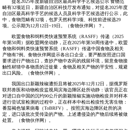
提名2025年度新疆自治区最高科学手艺候选公示 食物范
畴有32项近日，新疆自治区科技厅发布通知，对提名2025年度
自治区最高科学手艺的候选人员及科学手艺候选进行公示，此
中，食物范畴有32项，包罗天然科学3项、科技前进候选29
项。公示期为12月12日~19日。（食物伙伴网）？。
欧盟食物和饲料类快速预警系统（RASFF）传递（2025
年第50周）据欧盟网坐动静，正在2025年第50周传递中，欧盟
食物和饲料类快速预警系统（RASFF）传递中国食物及相关
产物有7例。食物伙伴网提示各出口企业，要严酷按照进口国
要求进行产物出口，查抄产物中农药的残留环境，留意食物接
触性材猜中各物质的迁徙量，食物及相关产物的平安性，规避
出口风险。（食物伙伴网）。
我国出口新颖辣椒遭拒且将被2025年12月12日，据俄罗斯
联邦兽医和动物检疫监视局滨海边陲区处所动静：该官员正在
对进口自中国的沉约90公斤的新颖辣椒实施动物检疫并对样本
进行尝试室检测的过程中，正在样本中检出检疫性无害生物：
番茄褐色皱果病毒（ToBRFV）。按照滨海边陲区处所的决
定，进口该批次受传染的产物。上述遭侵染的产物后续将被做
处置。（食物伙伴网）。