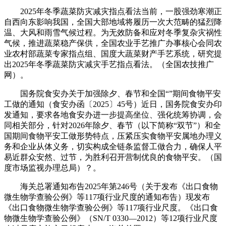
2025年冬季蔬菜防灾减灾指点看法当前，一股强劲寒潮正
自西向东影响我国，全国大部地域将履历一次大范畴的猛烈降
温、大风和雨雪气候过程。为无效防备和应对冬季复杂灾祸性
气候，推进蔬菜稳产保供，全国农业手艺推广办事核心会同农
业农村部蔬菜专家指点组、国度大蔬菜财产手艺系统，研究提
出2025年冬季蔬菜防灾减灾手艺指点看法。（全国农技推广
网）。
国务院食安办关于加强除夕、春节和全国“”期间食物平安
工做的通知（食安办函〔2025〕45号）近日，国务院食安办印
发通知，要求各地食安办进一步提高坐位、强化统筹协调，会
同相关部分，针对2026年除夕、春节（以下简称“双节”）和全
国期间食物平安工做形势特点，压紧压实食物平安属地办理义
务和企业从体义务，切实构成全链条监督工做合力，确保人平
易近群众安然、过节，为胜利召开营制优良的食物平安。（国
度市场监视办理总局）？。
海关总署通知布告2025年第246号（关于发布《出口食物
微生物学查验公例》等117项行业尺度的通知布告）现发布
《出口食物微生物学查验公例》等117项行业尺度。《出口食
物微生物学查验公例》（SN/T 0330—2012）等12项行业尺度