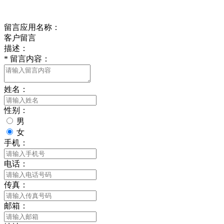
给我留言
留言应用名称：
客户留言
描述：
*
留言内容：
姓名：
性别：
男
女
手机：
电话：
传真：
邮箱：