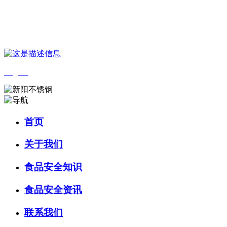
您好，欢迎来到 河北888集团(中国)有限公司官方网站食品 官方网
站！
English
首页
关于我们
食品安全知识
食品安全资讯
联系我们