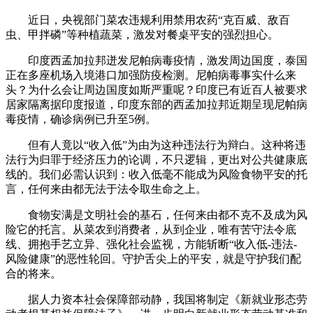
近日，央视部门菜农违规利用禁用农药“克百威、敌百
虫、甲拌磷”等种植蔬菜，激发对餐桌平安的强烈担心。
印度西孟加拉邦迸发尼帕病毒疫情，激发周边国度，泰国
正在多座机场入境港口加强防疫检测。尼帕病毒事实什么来
头？为什么会让周边国度如斯严重呢？印度已有近百人被要求
居家隔离据印度报道，印度东部的西孟加拉邦近期呈现尼帕病
毒疫情，确诊病例已升至5例。
但有人竟以“收入低”为由为这种违法行为辩白。这种将违
法行为归罪于经济压力的论调，不只逻辑，更出对公共健康底
线的。我们必需认识到：收入低毫不能成为风险食物平安的托
言，任何来由都无法于法令取生命之上。
食物安满是文明社会的基石，任何来由都不克不及成为风
险它的托言。从菜农到消费者，从到企业，唯有苦守法令底
线、拥抱手艺立异、强化社会监视，方能斩断“收入低-违法-
风险健康”的恶性轮回。守护舌尖上的平安，就是守护我们配
合的将来。
据人力资本社会保障部动静，我国将制定《新就业形态劳