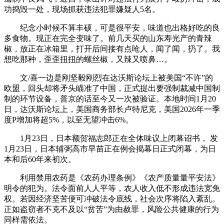
功捣毁一处，现场抓获违法犯罪嫌疑人5名。
纪念小时候不算丰硕，可是很平安，味道也出格好吃的良
多食物。现正在完全变味了。前几天买的山东寿光产的青辣
椒，放正在冰箱里，打开后间接有点呛人，闻了闻，扔了。我
想吃那种，歪歪扭扭的螺丝椒，又辣又喷鼻…。
文/喜一边是刚坚毅刚烈在达沃斯论坛上被美国“不许”的
欧盟，回头却将矛头瞄准了中国，正式提出要强制裁减中国制
制的环节设备，普京的话至今又一次被验证。本地时间1月20
日，达沃斯论坛上，美国商务部长卢特尼克，美国2026年一季
度P增加将超5%，以至无望冲击6%。
1月23日，日本额贺福志郎正在全体味议上闭幕诏书， 发
1月23日，日本辅弼高市早苗正在例会揭幕日正式闭幕，为日
本和后60年来初次。
利用禁用农药是《农药办理条例》《农产质量量平安法》
明令的犯为。法令面前人人平等，农人收入低不形成违法宽免
权。若因经济坚苦便可冲破法令底线，社会次序将陷入紊乱。
正如盗窃者不克不及以“贫苦”为由赦罪，风险公共健康的行为
同样需依法。