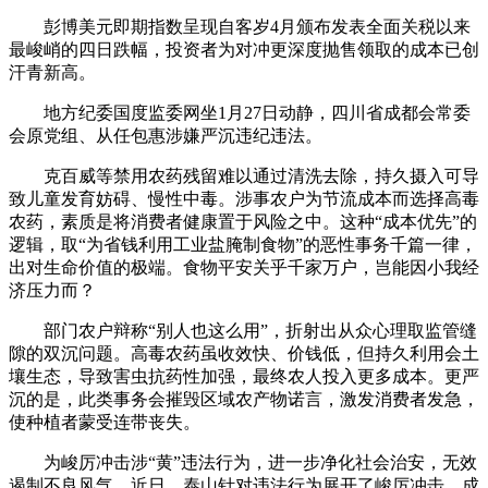
彭博美元即期指数呈现自客岁4月颁布发表全面关税以来
最峻峭的四日跌幅，投资者为对冲更深度抛售领取的成本已创
汗青新高。
地方纪委国度监委网坐1月27日动静，四川省成都会常委
会原党组、从任包惠涉嫌严沉违纪违法。
克百威等禁用农药残留难以通过清洗去除，持久摄入可导
致儿童发育妨碍、慢性中毒。涉事农户为节流成本而选择高毒
农药，素质是将消费者健康置于风险之中。这种“成本优先”的
逻辑，取“为省钱利用工业盐腌制食物”的恶性事务千篇一律，
出对生命价值的极端。食物平安关乎千家万户，岂能因小我经
济压力而？
部门农户辩称“别人也这么用”，折射出从众心理取监管缝
隙的双沉问题。高毒农药虽收效快、价钱低，但持久利用会土
壤生态，导致害虫抗药性加强，最终农人投入更多成本。更严
沉的是，此类事务会摧毁区域农产物诺言，激发消费者发急，
使种植者蒙受连带丧失。
为峻厉冲击涉“黄”违法行为，进一步净化社会治安，无效
遏制不良风气，近日，泰山针对违法行为展开了峻厉冲击，成