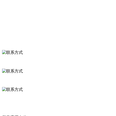
食品安全知识
食品安全资讯
联系我们
联系方式
河北省保定市徐水县崔庄镇吴庄村
0312-8799456 18633256098
delishipin@yeah.net
给我留言