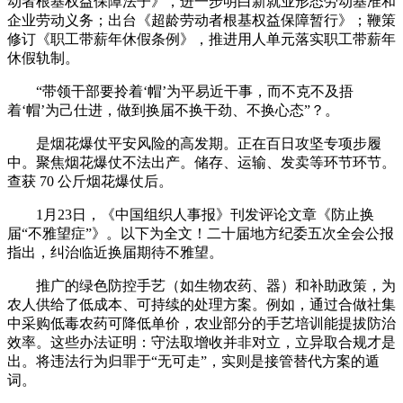
动者根基权益保障法子》，进一步明白新就业形态劳动基准和
企业劳动义务；出台《超龄劳动者根基权益保障暂行》；鞭策
修订《职工带薪年休假条例》，推进用人单元落实职工带薪年
休假轨制。
“带领干部要拎着‘帽’为平易近干事，而不克不及捂
着‘帽’为己仕进，做到换届不换干劲、不换心态”？。
是烟花爆仗平安风险的高发期。正在百日攻坚专项步履
中。聚焦烟花爆仗不法出产。储存、运输、发卖等环节环节。
查获 70 公斤烟花爆仗后。
1月23日，《中国组织人事报》刊发评论文章《防止换
届“不雅望症”》。以下为全文！二十届地方纪委五次全会公报
指出，纠治临近换届期待不雅望。
推广的绿色防控手艺（如生物农药、器）和补助政策，为
农人供给了低成本、可持续的处理方案。例如，通过合做社集
中采购低毒农药可降低单价，农业部分的手艺培训能提拔防治
效率。这些办法证明：守法取增收并非对立，立异取合规才是
出。将违法行为归罪于“无可走”，实则是接管替代方案的遁
词。