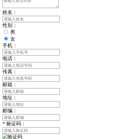
姓名：
性别：
男
女
手机：
电话：
传真：
邮箱：
地址：
邮编：
*
验证码：