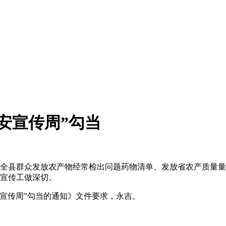
安宣传周”勾当
县群众发放农产物经常检出问题药物清单、发放省农产质量量
安宣传工做深切。
宣传周”勾当的通知》文件要求，永吉。