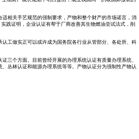
适相关手艺规范的强制要求，产物和整个财产的市场诺言，消
，实践证明，企业认证有帮于厂商改善其生物燃油尝试法式，削
认工做实正可以或许成为国务院各行业从管部分、各处所、科
证三个方面。目前曾经开展的办理系统认证有质量办理系统、
统、丛林认证和能源办理系统等等。产物认证分为强制性产物认