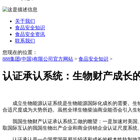
关于我们
食品安全知识
食品安全资讯
联系我们
您现在的位置：
888集团(中国)有限公司官方网站
>
食品安全知识
>
认证承认系统：生物财产成长
成立生物能源认证系统是生物能源国际化成长的需要。生物
合适尺度成为大势所趋。虽然全球生物柴油商业能否会引入生
我国生物财产认证承认系统工做的瞻望：一是加速对美国、
取国际互认的我国生物出产企业和商业供销企业认证尺度系统
认证承认是一个国度国平易近经济和成长的根本性轨制放置，