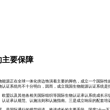
的主要保障
能源正在全球一体化傍边饰演着主要的脚色，成立一个国际性的
物认证系统尚不十分明白，因而，成立我国生物能源认证系统是
欧盟以及其他各相关国际组织等国际生物认证承认系统成长示状
、认证承认规范、认施法则和认施指南。三是成立响应的配套培
是国际通行的规范经济、推进成长的主要手段。国度“十一五