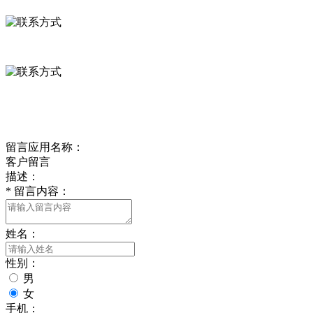
0312-8799456 18633256098
delishipin@yeah.net
给我留言
留言应用名称：
客户留言
描述：
*
留言内容：
姓名：
性别：
男
女
手机：