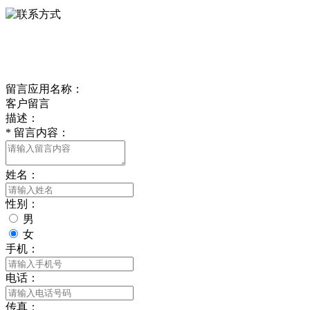
delishipin@yeah.net
给我留言
留言应用名称：
客户留言
描述：
*
留言内容：
姓名：
性别：
男
女
手机：
电话：
传真：