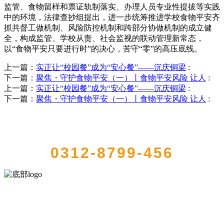
监管、食物留样和票证轨制落实、办理人员专业性提拔等实践
中的环境，法律查抄组提出，进一步统筹推进学校食物平安齐
抓共督工做机制、风险防控机制和跨部分协做机制的成立健
全，构成监管、学校从责、社会监视的联动管理新常态，
以“食物平安只要进行时”的决心，苦守“零”的高压底线。
上一篇：
实正让“校园餐”成为“安心餐”——沉庆铜梁
:
下一篇：
聚焦・守护食物平安（一）丨食物平安风险 让人
:
上一篇：
实正让“校园餐”成为“安心餐”——沉庆铜梁
:
下一篇：
聚焦・守护食物平安（一）丨食物平安风险 让人
:
QUICK CONTACT US
0312-8799-456
河北888集团(中国)有限公司官方网站食品有限公司创建于1991年，是
经省级注册的大型农产品加工出口企业，注册资金2000万元，总资产1
亿多元。公司产品有速冻甜糯玉米，芦笋，青豆，草莓，花菜，青刀