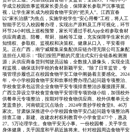
学成立校园炊事监视家长委员会，保障家长参取严沉事项监
视，让学生家长成为校园食物平安的“把关人”。江西宜春
以“家长治膳”为焦点，实施学校学生“安心用餐”工程，将人工
智能手艺引入校园餐办理，实现出产原料及工序可视化，环节
环节24小时线上巡检预警，家长可通过手机App全程参取食材
供应商遴选、陪餐、帮厨、抽检等工做，充实保障学生家长的
知情权、参取权、监视权和决策权。健康从口入，平安看得
见。正在广西，南宁威耀集采集配供应链办理无限公司五象配
送担任人暗示：“我们按照严酷的尺度法式实行全链条检测溯
源；从供应商备货到驾驶员运输，全数接入摄像头，实现全流
程监视，确保送到学校的食材新颖平安。”除了日常监管，专
项管理步履也正在校园食物平安工做中阐扬着主要感化。2024
年，中小学校园食物平安和炊事经费办理凸起问题专项整治、
学校食堂承包运营企业食物平安专项排查整治步履接踵开展。
广西立异设立学校食堂食物平安管理专项协做小组，加强校外
供餐单元专项整治，按期对学校食物供应商、校外供餐单元全
笼盖查抄。河南锁定沉点场合，2024年查抄学校食堂8。46万
家次。甘肃纵深推进中小学校园食物平安凸起问题专项整治再
排查工做，新建、改建农村权利教育中小学食堂477个，惠及
27。5万论理学生。食物平安无小事。一份校园餐，关乎学生
身体健康，关乎国度和平易近族将来。针对校园周边食物平安