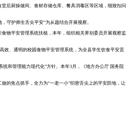
食堂后厨操做间、食材存储仓库、餐具消毒区等区域，细致扣问
，守护师生舌尖平安”为从题结合开展视察。
川食物平安管理系统扶植，本年，组织相关界别委员开展视察监
高效、通明的校园食物平安管理系统，为全县学生饮食平安贡
系统和管理能力现代化”方针。本年3月，《地方办公厅 国务院
做的焦点抓手，全力为“一老一小”织密舌尖上的平安防地，让