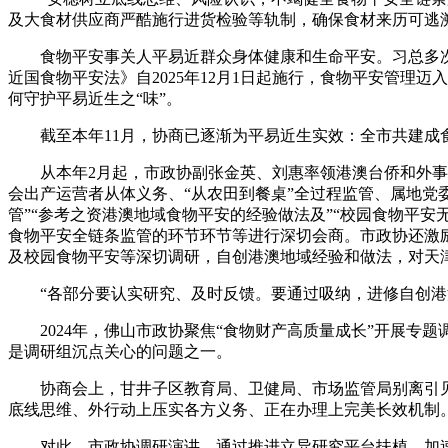
及大食材供应商严酷施行进货检验等轨制，确保食材来历可逃
食物平安事关人平易近群众身体健康和生命平安。习总多次对
近国食物平安法》自2025年12月1日起施行，食物平安管理
何守护平易近生之“味”。
截至本年11月，协商已逐渐为平易近生实效：全市共建成食堂
从本年2月起，市政协副张金英、刘惠率领港澳台侨和外事委
会出产运营者从体义务、“从农田到餐桌”全过程监管、属地党
管”“参考之资港澳地域食物平安的经验做法及”“校园食物平安
食物平安全链条监管的环节环节等进行深切会商。市政协还激
及校园食物平安等深切调研，自创港澳地域经验和做法，对天
“各部分要认实研究、及时反馈。要通过吸纳，进修自创港澳
2024年，佛山市政协聚焦“食物财产高质量成长”开展专
是调研组沉点关心的问题之一。
协商会上，甘井子区教育局、卫健局、市场监管局别离引见了
底线思维、外行动上压实各方义务、正在办理上完美长效机制
对此，市政协调研演讲，通过推进立异研究平台扶植，加速