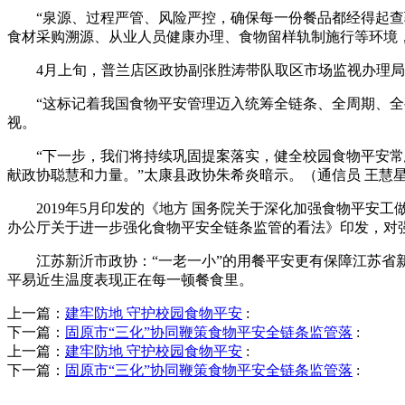
“泉源、过程严管、风险严控，确保每一份餐品都经得起查验
食材采购溯源、从业人员健康办理、食物留样轨制施行等环境
4月上旬，普兰店区政协副张胜涛带队取区市场监视办理局、
“这标记着我国食物平安管理迈入统筹全链条、全周期、全要
视。
“下一步，我们将持续巩固提案落实，健全校园食物平安常态
献政协聪慧和力量。”太康县政协朱希炎暗示。（通信员 王慧星 
2019年5月印发的《地方 国务院关于深化加强食物平安工做
办公厅关于进一步强化食物平安全链条监管的看法》印发，对
江苏新沂市政协：“一老一小”的用餐平安更有保障江苏省新
平易近生温度表现正在每一顿餐食里。
上一篇：
建牢防地 守护校园食物平安
:
下一篇：
固原市“三化”协同鞭策食物平安全链条监管落
:
上一篇：
建牢防地 守护校园食物平安
:
下一篇：
固原市“三化”协同鞭策食物平安全链条监管落
: