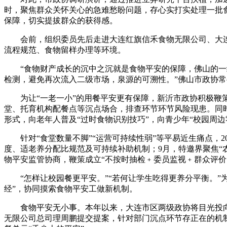
时，聚焦群众关怀关心的急难愁盼问题，存心实打实处理一批
保障，切实提拔群众的获得感。
会前，组织委员先后走进大连红旗信禾食物无限公司、大连
流程规范、食物留样办理等环境。
“食物财产成长的沉中之沉就是食物平安的保障，佛山的一级
检测，避免再次流入二级市场，泉源的可溯性。”佛山市政协
为让“一老一小”的用餐平安更有保障，新沂市政协积极鞭策社
堂、托育机构配餐点等沉点场合，排查环节环节风险现患。同时
形式，向老年人普及“过时食物识别技巧”，向青少年“校园周边
针对“食堂数量不脚”“运营可持续性弱”等平易近生痛点，20
度、适老养分配比规范及可持续补助机制；9月，特邀界聚焦“农
物平安监管协商，鞭策成立“不按时抽检﹢委员监视﹢群众评价
“怎样让校园餐更平安。”“若何让学生吃得更养分平衡。”
经”，协同摸索食物平安工做新机制。
食物平安无小事。本年以来，大连市区两级政协将目光投向集
无限公司总司理周鹏提交提案，针对部门沉点环节存正在的机