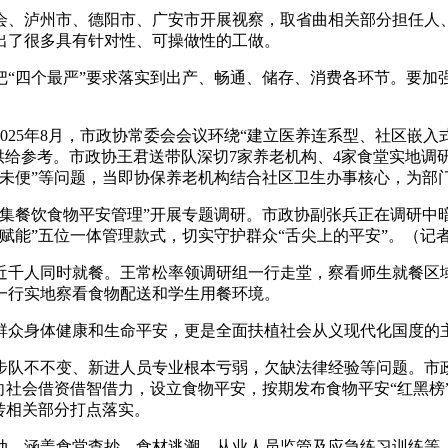
、泸州市、德阳市、广安市开展视察，取省曲相关部分担任人
出了很多具有针对性、可操做性的工做。
四个最严”要求落实到出产、畅通、储存、消费各环节。要加
5年8月，市政协常委会会议环绕“建立医养连系型、社区嵌入
定供给参考。市政协王君送带队深切7家养老机构、4家食堂实地
未便”等问题，当即协保养老机构结合社区卫生办事核心，为部门
集餐饮食物平安管理”开展专题调研。市政协副张兵正在调研中暗
能”五位一体管理款式，切实守护群众“舌尖上的平安”。（记者 
千人同时就餐。王常松率领调研组一行走堂，察看师生就餐区域
一行实地察看食物配送和学生用餐环境。
众身体健康和生命平安，更是全面扶植社会从义现代化国度的
队不不变、新进人员专业根本亏弱，欠缺法律经验等问题。市政
向社会借资借智借力，设立食物平安，按期发布食物平安“红黑榜
转相关部分打点落实。
动，涵盖食堂查抄、食材逃溯、从业人员监管及应急练习训练等