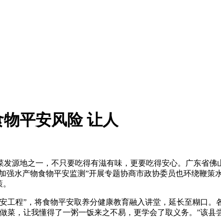
物平安风险 让人
发源地之一，不只要吃得有滋有味，更要吃得安心。广东省佛山
“加强水产物食物平安监测”开展专题协商市政协委员也环绕鞭策
策。
工程”，将食物平安取养分健康教育融入讲堂，延长至糊口。
到做菜，让我懂得了一粥一饭来之不易，更学会了取义务。”该县