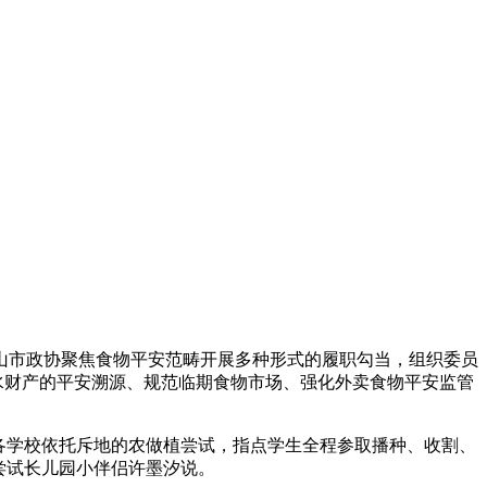
市政协聚焦食物平安范畴开展多种形式的履职勾当，组织委员
水财产的平安溯源、规范临期食物市场、强化外卖食物平安监管
各学校依托斥地的农做植尝试，指点学生全程参取播种、收割、
尝试长儿园小伴侣许墨汐说。