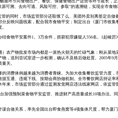
食物畅通环节向食物出产、餐饮、保健食物出产运营等环节延长，
泉源可溯、去向可逃、风险可控、参取”的逃溯链，实现全市食物
管的同时，市场监管部分还取饿了么、美团外卖别离签定合做
部分反映问题线索，配合我市食物平安；制定出台《厦门市收集
度。
结食物平安案件1。3万余件，抓获犯罪嫌疑人556名。1起峻厉
农产物批发市场内都是一派热火朝天的忙碌气象：刚从菜地采
物，送到尝试室进一步检测，确认不及格后做处置。2005年9
质量关。
消费体例越来越为消费者青睐。为加大收集餐饮监管力度，市市
据互通、违规下线、按期会商协做机制。全市餐饮网店持证率和公
本年来，市场监管部分通过监测发觉网店违法线家网店，依监管
加强预制菜食物平安监管、推进财产高质量成长10项办法。同安
合做关系，率先全国出台即食燕窝等4项集体尺度，帮力厦门