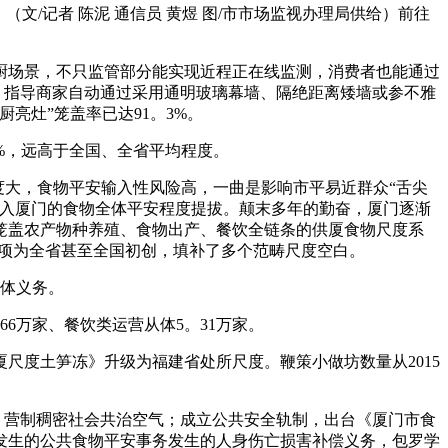
/记者 陈泥 通信员 黄煜 图/市市场监视办理局供给）前往
场景，不只监管部分能实现近程正在线监测，消费者也能通过
植，指导商家自动通过采用通明玻璃幕墙、隔绝距离矮墙或参不雅
亮灶”笼盖率已达91。3%。
%，远高于全国、全省平均程度。
大，食物平安输入性风险高，一曲是影响市平易近群众“舌尖
输入厦门的食物全体平安程度提拔。颠末多年的勤奋，厦门逐渐
笼盖农产物种养殖、食物出产、餐饮全链条的供厦食物尺度系
0余项为全省甚至全国初创，填补了多个范畴尺度空白。
从体义务。
6万家、餐饮类运营从体5。31万家。
尺度土笋冻》升级为福建省处所尺度。鞭策小做坊数量从2015
，营制稠密社会共治空气；成立公共安全轨制，出台《厦门市食
发生的公共食物平安事务发生的人身伤亡损害补偿义务，包罗学