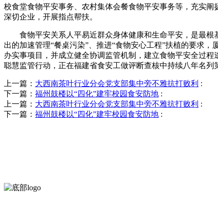
校食堂食物平安事务、农村集体会餐食物平安事务等，充实阐
深切企业，开展指点帮扶。
食物平安关系人平易近群众身体健康和生命平安，是最根基的平
出的加速管理“餐桌污染”、推进“食物安心工程”扶植的要求，
办实事项目，并成立健全协调监管机制，建立食物平安全过程
聪慧监管行动，正在福建省食安工做评断查核中持续八年名列
上一篇：
大西南茶叶行业分会党支部集中旁不雅抗打败利
:
下一篇：
福州鼓楼以“四化”建牢校园食安防地
:
上一篇：
大西南茶叶行业分会党支部集中旁不雅抗打败利
:
下一篇：
福州鼓楼以“四化”建牢校园食安防地
:
河北888集团(中国)有限公司官方网站食品有限公司创建于1991年