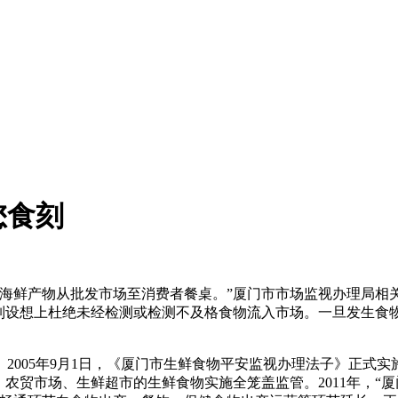
您食刻
鲜产物从批发市场至消费者餐桌。”厦门市市场监视办理局相关
轨制设想上杜绝未经检测或检测不及格食物流入市场。一旦发生食
005年9月1日，《厦门市生鲜食物平安监视办理法子》正式实
农贸市场、生鲜超市的生鲜食物实施全笼盖监管。2011年，“