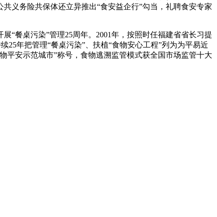
共义务险共保体还立异推出“食安益企行”勾当，礼聘食安专家
餐桌污染”管理25周年。2001年，按照时任福建省省长习提
续25年把管理“餐桌污染”、扶植“食物安心工程”列为为平易近
物平安示范城市”称号，食物逃溯监管模式获全国市场监管十大
亿多元。公司产品有速冻甜糯玉米，芦笋，青豆，草莓，花菜，青刀豆，混合